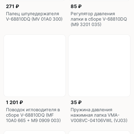
271 ₽
85 ₽
Палец шпуледержателя
Регулятор давления
V-68810DQ (MV 01A0 300)
лапки в сборе V-68810DQ
(M9 3201 035)
1 201 ₽
35 ₽
Поводок игловодителя в
Пружина давления
сборе V-68810DQ (MF
нажимная лапка VMA-
10A0 665 + M9 0909 003)
V008VC-04106VWL (VJ03)