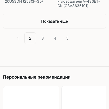
20U53DH (2530F-30)
игловодителя V-430ET-
CK (CSA3635101)
Показать ещё
1
2
3
4
5
Персональные рекомендации