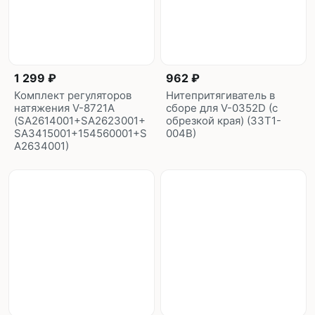
1 299 ₽
962 ₽
Комплект регуляторов
Нитепритягиватель в
натяжения V-8721A
сборе для V-0352D (с
(SA2614001+SA2623001+
обрезкой края) (33T1-
SA3415001+154560001+S
004B)
A2634001)