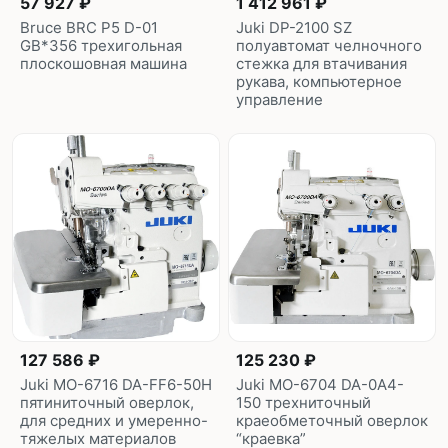
57 927 ₽
1 412 961 ₽
Bruce BRC P5 D-01
Juki DP-2100 SZ
GB*356 трехигольная
полуавтомат челночного
плоскошовная машина
стежка для втачивания
рукава, компьютерное
управление
127 586 ₽
125 230 ₽
Juki МО-6716 DA-FF6-50H
Juki MO-6704 DA-0A4-
пятиниточный оверлок,
150 трехниточный
для средних и умеренно-
краеобметочный оверлок
тяжелых материалов
“краевка”