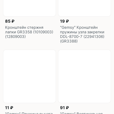
85 ₽
19 ₽
Кронштейн стержня
"Gemsy" Кронштейн
лапки GR3358 (10109003)
пружины узла закрепки
(12809003)
DDL-8700-7 (22941306)
(GR3388)
11 ₽
91 ₽
"Gemsy" Пружина рычага
"Gemsy" Вертикальная