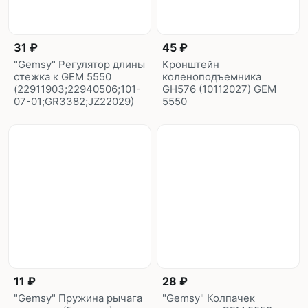
31 ₽
45 ₽
"Gemsy" Регулятор длины
Кронштейн
стежка к GEM 5550
коленоподъемника
(22911903;22940506;101-
GH576 (10112027) GEM
07-01;GR3382;JZ22029)
5550
11 ₽
28 ₽
"Gemsy" Пружина рычага
"Gemsy" Колпачек