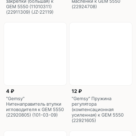
закрепки (большая) к
масленки к GEM 5550
GEM 5550 (11010311)
(22924708)
(22911309) (JZ-22119)
4 ₽
12 ₽
"Gemsy"
"Gemsy" Пружина
Нитенаправитель втулки
регулятора
игловодителя к GEM 5550
(компенсационная
(22920805) (101-03-09)
усиленная) к GEM 5550
(22921605)