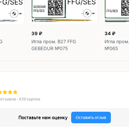
39 ₽
34 ₽
FG
Игла пром. B27 FFG
Игла пром
GEBEDUR №075
№065
В корзину
В 