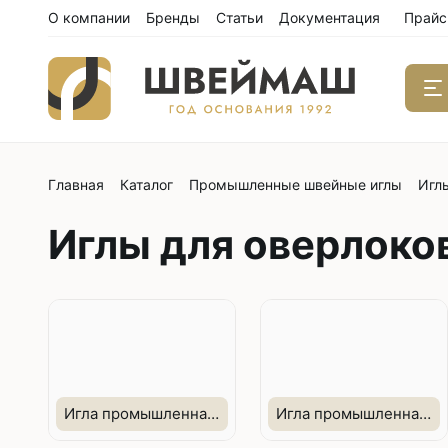
О компании
Бренды
Статьи
Документация
Прайс
Главная
Каталог
Промышленные швейные иглы
Игл
Одноиго
швейны
Иглы для оверлоко
С нижним
С нижним
С нижним
С тройны
С обрезк
Двухиго
Игла промышленная импортная Bx27 SKL +
Игла промышленная импортная Bx27/DCx27 +
швейны