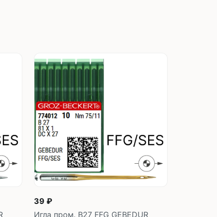
швейных машин
лоской
Дополнительные устройства для
швейных машин
латформой
Grand
укавной
Racing
Обувное оборудование
 машины
Шаблонные и циклические
машины
машины
зиг-заг
39 ₽
R
Игла пром. B27 FFG GEBEDUR