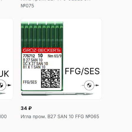
№075
у
В корзину
шт
34 ₽
100
Игла пром. B27 SAN 10 FFG №065