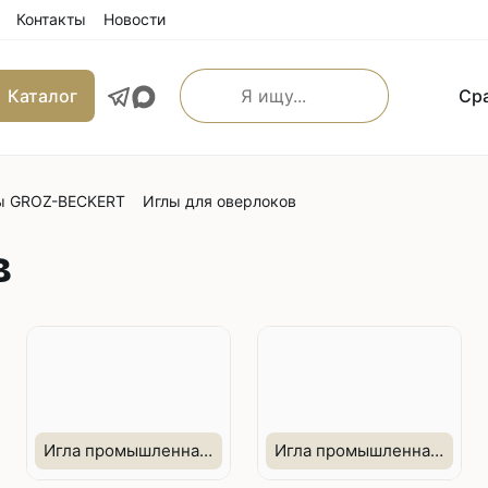
Контакты
Новости
Каталог
Ср
О компании
Бренды
Каталог
Ср
ы GROZ-BECKERT
Иглы для оверлоков
льные прямострочные
Машины имитации ручно
е машины
в
Оверлоки
 транспортером
Трехниточные
 и игольным транспортером
Четырехниточные
 и верхним транспортером
Пятиниточные
м транспортером
Шестиниточные
ой края
Ковровые
льные прямострочные
Однониточные
Игла промышленная импортная Bx27/DCx27 FFG +
Игла промышленная импортная Bx27/DCx27 FG +
е машины