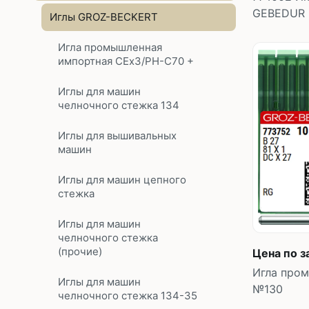
GEBEDUR 
Иглы GROZ-BECKERT
Игла промышленная
импортная CEx3/PH-C70 +
Иглы для машин
челночного стежка 134
Иглы для вышивальных
машин
Иглы для машин цепного
стежка
Иглы для машин
челночного стежка
(прочие)
Цена по з
Игла пром
Иглы для машин
№130
челночного стежка 134-35