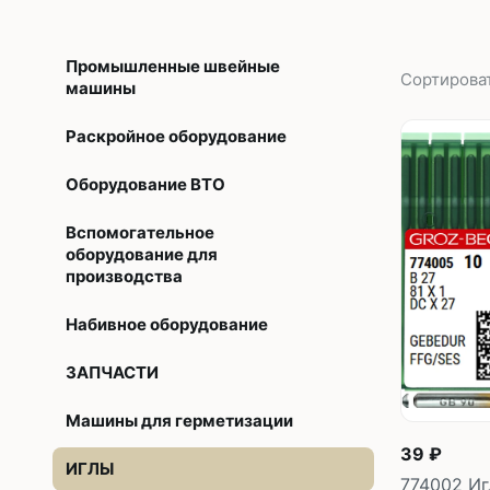
Без откл
С отключ
Промышленные швейные
Сортирова
машины
Прямост
стежка
Раскройное оборудование
Машины 
Оборудование ВТО
платфо
Вспомогательное
Многоиг
оборудование для
производства
стежка
Набивное оборудование
Мешкоз
ЗАПЧАСТИ
Машины для герметизации
39 ₽
ИГЛЫ
774002 Иг