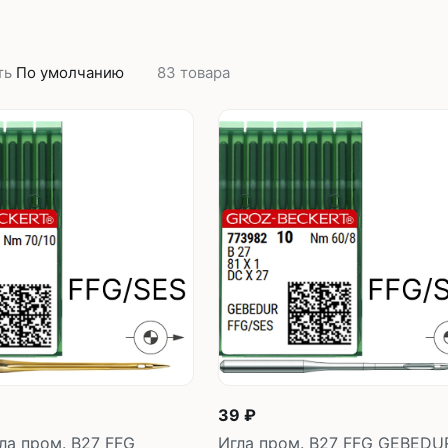
Плоскошовные машины
ючения игл
ением игл
Плоскошовные машины с п
платформой
ть
По умолчанию
83
товара
рочные машины цепного
Плоскошовные машины с п
под окантователь
Плоскошовные машины с р
платформой
с П-образной
рмой
Подшивочные швейные
ольные машины цепного
Скорняжные швейные 
Промышленные машины 
ашивочные машины
39 ₽
ла пром. B27 FFG
Игла пром. B27 FFG GEBEDU