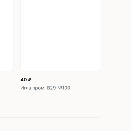
у
В корзину
шт
40 ₽
Игла пром. B29 №100