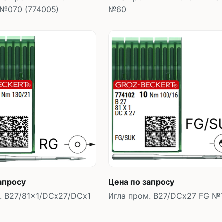
№070 (774005)
№60
В корзину
В корзин
шт
шт
апросу
Цена по запросу
. B27/81x1/DCx27/DCx1
Игла пром. B27/DCx27 FG №