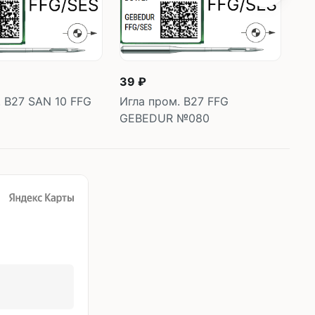
39 ₽
35
. B27 SAN 10 FFG
Игла пром. B27 FFG
Иг
GEBEDUR №080
корзину
В корзину