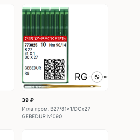
В корзину
шт
39 ₽
Игла пром. B27/81x1/DCx27
GEBEDUR №090