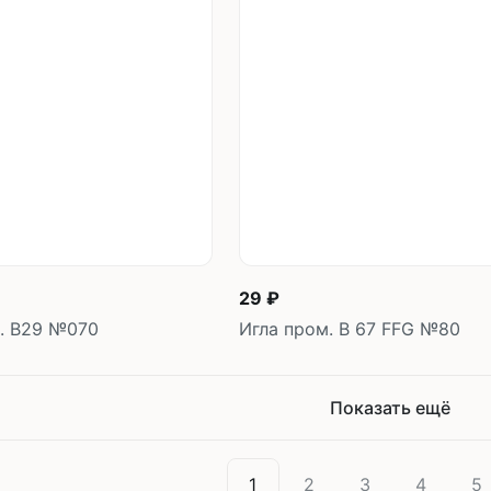
В корзину
В корзин
шт
шт
29 ₽
. B29 №070
Игла пром. B 67 FFG №80
Показать ещё
1
2
3
4
5