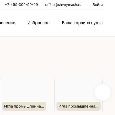
+7(499)309-99-99
office@shveymash.ru
Войти
авнение
Избранное
Ваша корзина пуста
авнение
Избранное
Ваша корзина пуста
го стежка
Колонковые швейные машины
Рукавные швейные машины
Закрепочные швейные машины
Пуговичные машины
Петельные машины
Игла промышленная импортная Bx27/DCx27 RS +
Игла промышленная импортная Bx29 +
Двигатели для промышленных