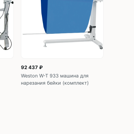
швейных машин
лоской
Дополнительные устройства для
швейных машин
латформой
Grand
укавной
Racing
Обувное оборудование
 машины
92 437 ₽
Шаблонные и циклические
машины
Weston W-T 933 машина для
машины
нарезания бейки (комплект)
зиг-заг
у
В корзину
шт