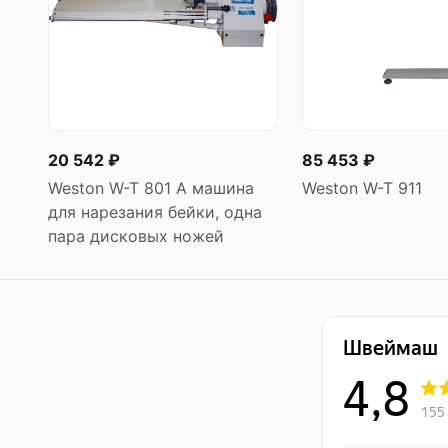
20 542 ₽
85 453 ₽
Weston W-T 801 A машина
Weston W-T 911
для нарезания бейки, одна
пара дисковых ножей
В корзину
В корзину