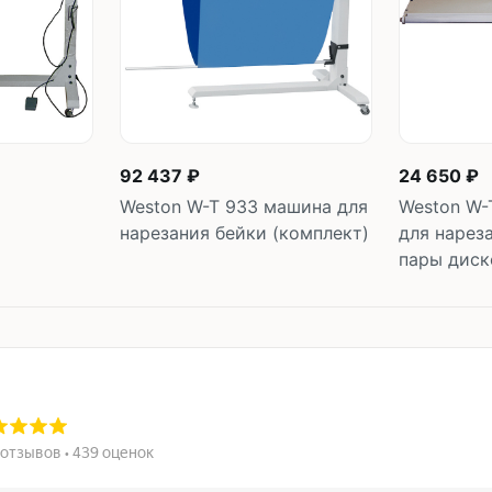
92 437 ₽
24 650 ₽
Weston W-T 933 машина для
Weston W-
нарезания бейки (комплект)
для нарез
пары диск
В корзину
В 