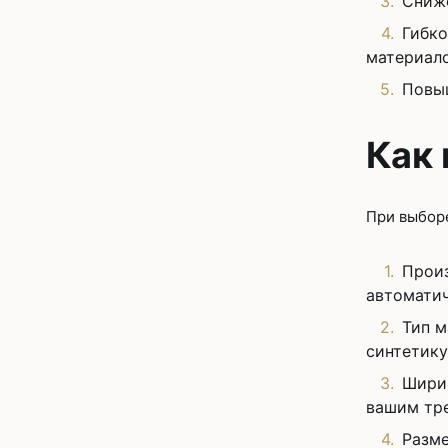
Сниже
Гибко
материало
Повыш
Как
При выборе
Произ
автоматич
Тип м
синтетику
Шири
вашим тр
Разме