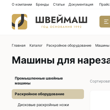
О компании
Бренды
Статьи
Документация
Прайс
Главная
Каталог
Раскройное оборудование
Машины 
Одноиго
швейны
Машины для нареза
С нижним
С нижним
С нижним
Промышленные швейные
С тройны
Сортирова
машины
С обрезк
Раскройное оборудование
Двухиго
Дисковые раскройные ножи
швейны