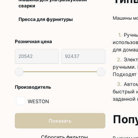
сварки
Машины мо
Пресса для фурнитуры
Ручны
Розничная цена
использов
для домаш
Элект
ручными. 
Подходят 
Автом
Производитель
быстрый и
заданной 
WESTON
Поп
Показать
Сбросить фильтры