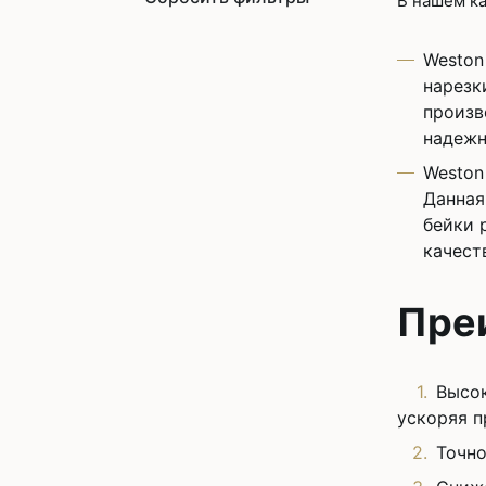
В нашем к
Weston
нарезк
произв
надежн
Weston
Данная
бейки 
качест
Пре
Высок
ускоряя п
Точно