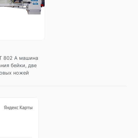
T 802 A машина
ания бейки, две
овых ножей
корзину