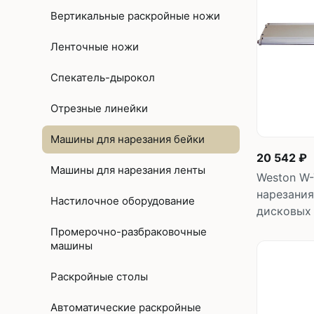
Без откл
Вертикальные раскройные ножи
С отключ
Ленточные ножи
Прямост
Спекатель-дырокол
стежка
Отрезные линейки
Машины 
платфо
Машины для нарезания бейки
20 542 ₽
Многоиг
Машины для нарезания ленты
Weston W-
стежка
нарезания
Настилочное оборудование
дисковых
Мешкоз
Промерочно-разбраковочные
машины
Раскройные столы
Автоматические раскройные