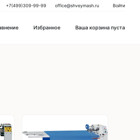
+7(499)309-99-99
office@shveymash.ru
Войти
авнение
Избранное
Ваша корзина пуста
авнение
Избранное
Ваша корзина пуста
го стежка
Колонковые швейные машины
Рукавные швейные машины
Закрепочные швейные машины
Пуговичные машины
Петельные машины
Двигатели для промышленных