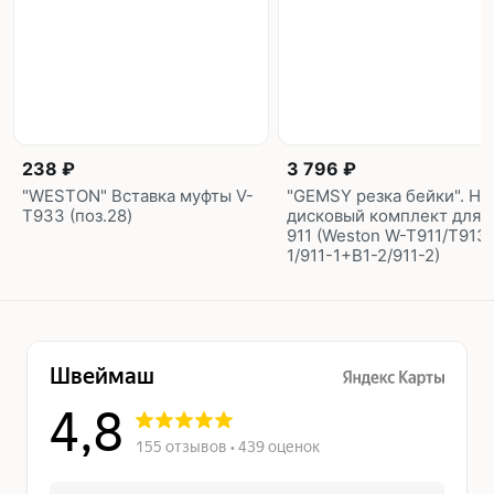
238 ₽
3 796 ₽
"WESTON" Вставка муфты V-
"GEMSY резка бейки". Н
T933 (поз.28)
дисковый комплект для 
911 (Weston W-T911/T913)
1/911-1+B1-2/911-2)