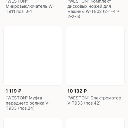
"WESTON"
"WESTON" Комплект
Микровыключатель W-
дисковых ножей для
T911 поз. J-1
машины W-T802 (2-1-4 +
2-2-5)
1 119 ₽
10 132 ₽
"WESTON" Муфта
"WESTON" Электромотор
переднего ролика V-
V-T933 (поз.42)
T933 (поз.24)