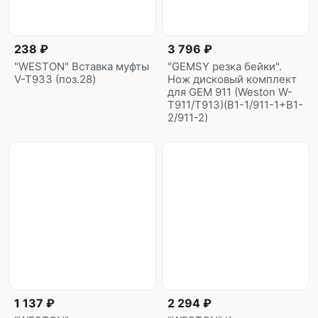
238 ₽
3 796 ₽
"WESTON" Вставка муфты
"GEMSY резка бейки".
V-T933 (поз.28)
Нож дисковый комплект
для GEM 911 (Weston W-
T911/T913)(B1-1/911-1+B1-
2/911-2)
1 137 ₽
2 294 ₽