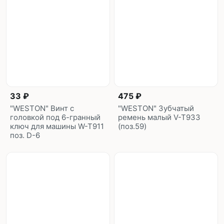
33 ₽
475 ₽
"WESTON" Винт с
"WESTON" Зубчатый
головкой под 6-гранный
ремень малый V-T933
ключ для машины W-T911
(поз.59)
поз. D-6