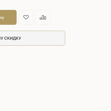
швейных машин
лоской
Дополнительные устройства для
ну
швейных машин
латформой
Grand
укавной
Racing
У СКИДКУ
Обувное оборудование
 машины
Шаблонные и циклические
машины
машины
зиг-заг