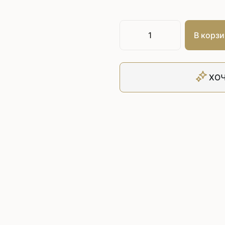
Плоскошовные машины
ючения игл
ением игл
Плоскошовные машины с п
платформой
В корзи
рочные машины цепного
Плоскошовные машины с п
под окантователь
Плоскошовные машины с р
ХОЧ
платформой
с П-образной
рмой
Подшивочные швейные
ольные машины цепного
Скорняжные швейные 
Промышленные машины 
ашивочные машины