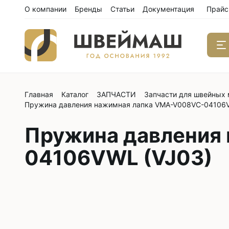
О компании
Бренды
Статьи
Документация
Прайс
Главная
Каталог
ЗАПЧАСТИ
Запчасти для швейных
Одноиго
Пружина давления нажимная лапка VMA-V008VC-04106V
швейны
С нижним
Пружина давления
С нижним
04106VWL (VJ03)
С нижним
С тройны
С обрезк
Двухиго
швейны