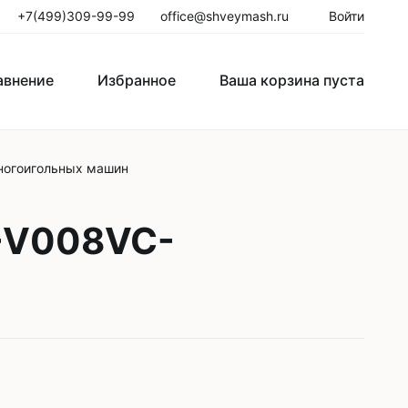
+7(499)309-99-99
office@shveymash.ru
Войти
авнение
Избранное
Ваша корзина пуста
ногоигольных машин
го стежка
Колонковые швейные машины
Рукавные швейные машины
-V008VC-
Закрепочные швейные машины
Пуговичные машины
Петельные машины
Двигатели для промышленных