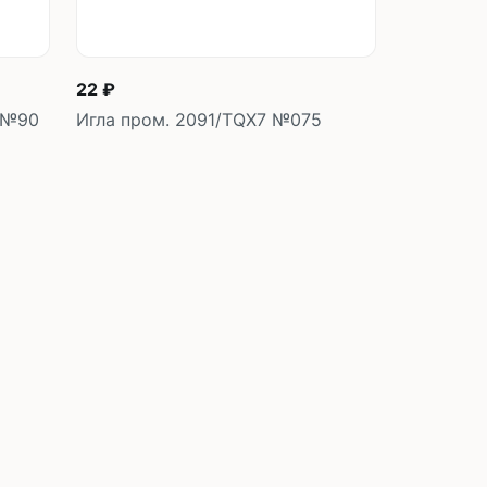
22 ₽
K №90
Игла пром. 2091/TQX7 №075
у
В корзину
шт