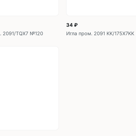
34 ₽
. 2091/TQX7 №120
Игла пром. 2091 KK/175X7K
В корзину
В корзин
шт
шт