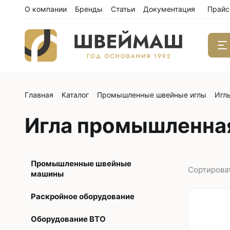
О компании
Бренды
Статьи
Документация
Прайс
Главная
Каталог
Промышленные швейные иглы
Игл
Одноиго
швейны
Игла промышленная
С нижним
С нижним
С нижним
Промышленные швейные
С тройны
Сортирова
машины
С обрезк
Раскройное оборудование
Двухиго
Оборудование ВТО
швейны