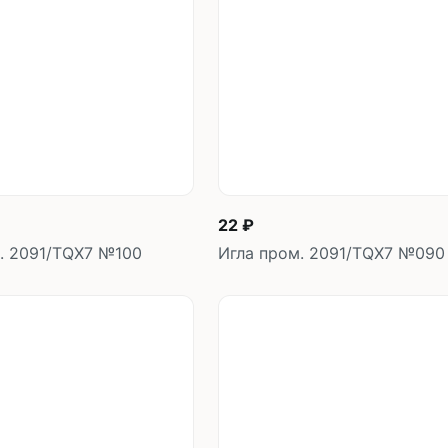
Плоскошовные машины
ючения игл
ением игл
Плоскошовные машины с п
платформой
рочные машины цепного
Плоскошовные машины с п
под окантователь
Плоскошовные машины с р
платформой
с П-образной
рмой
Подшивочные швейные
22 ₽
ольные машины цепного
Скорняжные швейные 
. 2091/TQX7 №100
Игла пром. 2091/TQX7 №090
Промышленные машины 
ашивочные машины
В корзину
В корзин
шт
шт