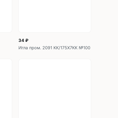
34 ₽
Игла пром. 2091 KK/175X7KK №100
у
В корзину
шт