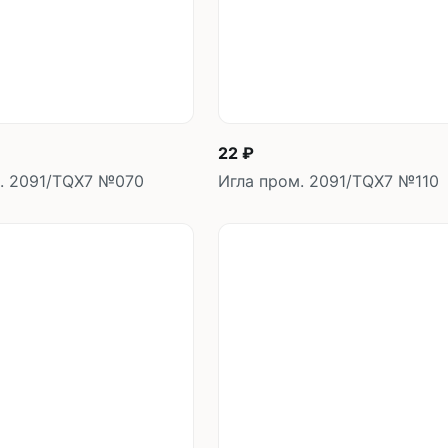
22 ₽
. 2091/TQX7 №070
Игла пром. 2091/TQX7 №110
В корзину
В корзин
шт
шт