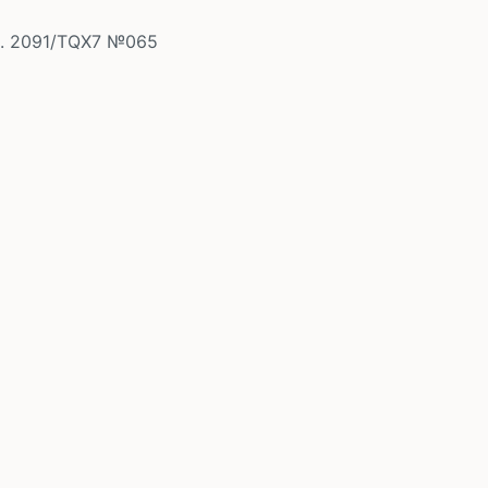
. 2091/TQX7 №065
В корзину
шт