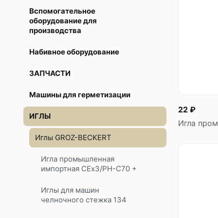
Без откл
Вспомогательное
С отключ
оборудование для
производства
Прямост
Набивное оборудование
стежка
ЗАПЧАСТИ
Машины 
платфо
Машины для герметизации
22 ₽
Многоиг
ИГЛЫ
Игла пром
стежка
Иглы GROZ-BECKERT
Мешкоз
Игла промышленная
импортная CEx3/PH-C70 +
Иглы для машин
челночного стежка 134