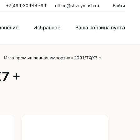
+7(499)309-99-99
office@shveymash.ru
Войти
авнение
Избранное
Ваша корзина пуста
авнение
Избранное
Ваша корзина пуста
Игла промышленная импортная 2091/TQX7 +
го стежка
Колонковые швейные машины
7 +
Рукавные швейные машины
Закрепочные швейные машины
Пуговичные машины
Петельные машины
Двигатели для промышленных