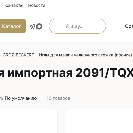
Контакты
Новости
Каталог
Ср
О компании
Бренды
Каталог
Ср
ы GROZ-BECKERT
Иглы для машин челночного стежка (прочие)
льные прямострочные
Машины имитации ручно
е машины
 импортная 2091/TQX
Оверлоки
 транспортером
Трехниточные
 и игольным транспортером
Четырехниточные
 и верхним транспортером
Пятиниточные
м транспортером
ть
По умолчанию
10
товаров
Шестиниточные
ой края
Ковровые
льные прямострочные
Однониточные
е машины