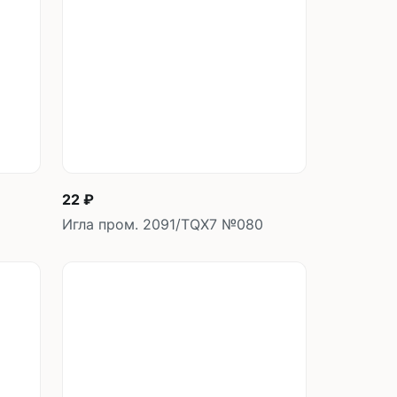
швейных машин
лоской
Дополнительные устройства для
швейных машин
латформой
Grand
укавной
Racing
Обувное оборудование
 машины
22 ₽
Шаблонные и циклические
машины
Игла пром. 2091/TQX7 №080
машины
зиг-заг
у
В корзину
шт