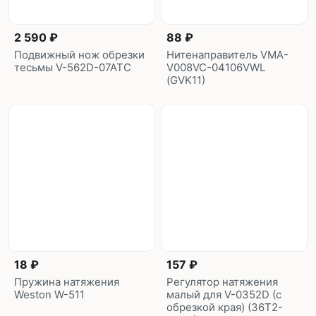
2 590 ₽
88 ₽
Подвижный нож обрезки
Нитенаправитель VMA-
тесьмы V-562D-07ATC
V008VC-04106VWL
(GVK11)
18 ₽
157 ₽
Пружина натяжения
Регулятор натяжения
Weston W-511
малый для V-0352D (с
обрезкой края) (36T2-