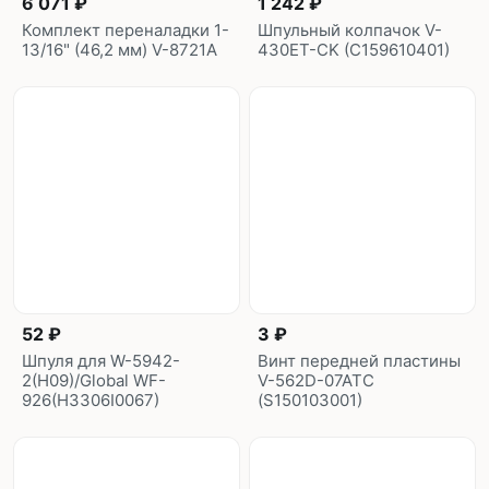
6 071 ₽
1 242 ₽
Комплект переналадки 1-
Шпульный колпачок V-
13/16" (46,2 мм) V-8721A
430ET-CK (C159610401)
52 ₽
3 ₽
Шпуля для W-5942-
Винт передней пластины
2(H09)/Global WF-
V-562D-07ATC
926(H3306I0067)
(S150103001)