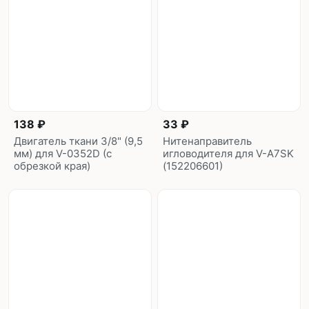
138 ₽
33 ₽
Двигатель ткани 3/8" (9,5
Нитенаправитель
мм) для V-0352D (с
игловодителя для V-A7SK
обрезкой края)
(152206601)