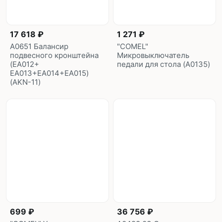
17 618 ₽
1 271 ₽
A0651 Балансир
"COMEL"
подвесного кронштейна
Микровыключатель
(EA012+
педали для стола (A0135)
EA013+EA014+EA015)
(AKN-11)
699 ₽
36 756 ₽