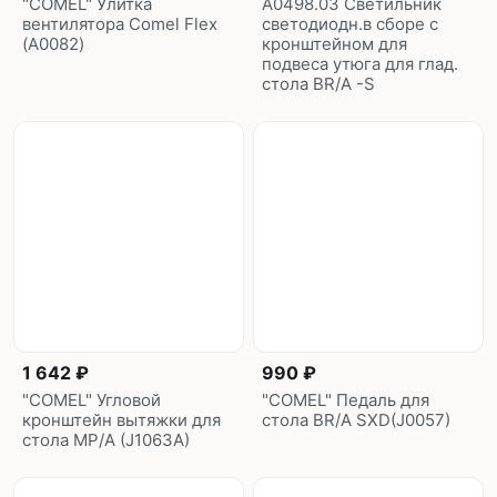
"COMEL" Улитка
A0498.03 Светильник
вентилятора Cоmel Flex
светодиодн.в сборе с
(А0082)
кронштейном для
подвеса утюга для глад.
стола BR/A -S
1 642 ₽
990 ₽
"COMEL" Угловой
"COMEL" Педаль для
кронштейн вытяжки для
стола BR/A SXD(J0057)
стола МР/A (J1063A)