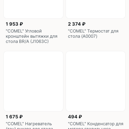
1 953 ₽
2 374 ₽
"COMEL" Угловой
"COMEL" Термостат для
кронштейн вытяжки для
стола (A0007)
стола BR/A (J1063C)
1 675 ₽
494 ₽
"COMEL" Нагреватель
"COMEL" Конденсатор для
(тэн) рукава для стола
мотора гладильного