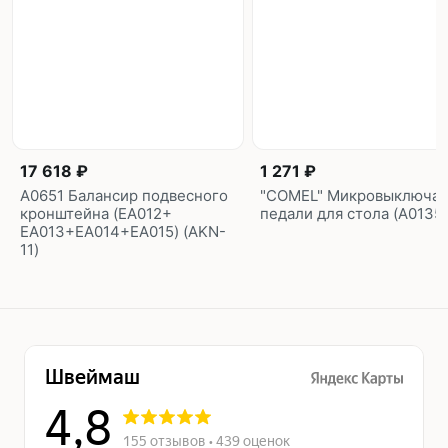
17 618 ₽
1 271 ₽
A0651 Балансир подвесного
"COMEL" Микровыключат
кронштейна (EA012+
педали для стола (A0135)
EA013+EA014+EA015) (AKN-
11)