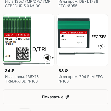
Игла 135x17MR/DPx17MR
Игла пром. DBx1/1738
GEBEDUR 5.0 №130
FFG №055
34 ₽
83 ₽
Игла пром. 135X16
Игла пром. 794 FLM FFG
TRI/DPX16D №160
№160
Показать ещё