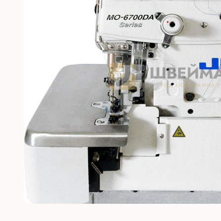
Без откл
С отключ
Прямост
стежка
Машины 
платфо
Многоиг
стежка
Мешкоз