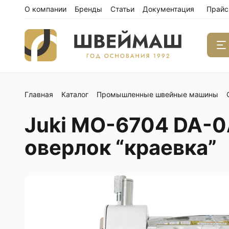
О компании
Бренды
Статьи
Документация
Прайс
Главная
Каталог
Промышленные швейные машины
Одноиго
швейны
Juki MO-6704 DA-
С нижним
С нижним
оверлок “краевка”
С нижним
С тройны
С обрезк
Двухиго
швейны