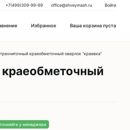
+7(499)309-99-99
office@shveymash.ru
Войти
авнение
Избранное
Ваша корзина пуста
 трехниточный краеобметочный оверлок “краевка”
го стежка
Колонковые швейные машины
й краеобметочный
Рукавные швейные машины
Закрепочные швейные машины
Пуговичные машины
Петельные машины
Двигатели для промышленных
уточняйте у менеджера