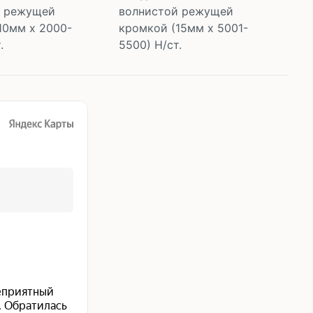
й режущей
волнистой режущей
во
10мм х 2000-
кромкой (15мм х 5001-
кр
.
5500) Н/ст.
35
корзину
В корзину