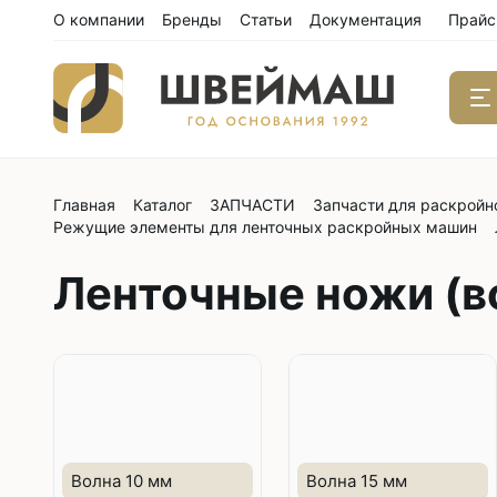
О компании
Бренды
Статьи
Документация
Прайс
Главная
Каталог
ЗАПЧАСТИ
Запчасти для раскройн
Одноиго
Режущие элементы для ленточных раскройных машин
швейны
С нижним
Ленточные ножи (в
С нижним
С нижним
С тройны
С обрезк
Двухиго
швейны
Волна 10 мм
Волна 15 мм