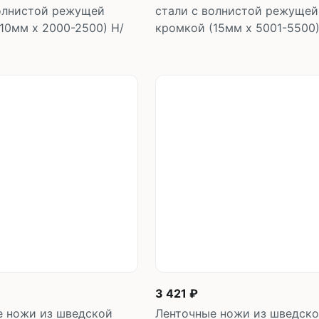
волнистой режущей
стали с волнистой режущей
10мм х 2000-2500) Н/
кромкой (15мм х 5001-5500)
В корзину
В корзин
шт
шт
3 421 ₽
е ножи из шведской
Ленточные ножи из шведск