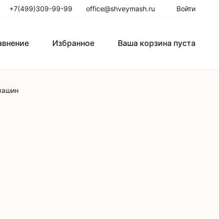
+7(499)309-99-99
office@shveymash.ru
Войти
авнение
Избранное
Ваша корзина пуста
авнение
Избранное
Ваша корзина пуста
машин
го стежка
Колонковые швейные машины
Рукавные швейные машины
Закрепочные швейные машины
Пуговичные машины
Петельные машины
Двигатели для промышленных