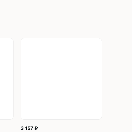
швейных машин
лоской
Дополнительные устройства для
швейных машин
латформой
Grand
укавной
Racing
Обувное оборудование
 машины
Шаблонные и циклические
машины
машины
зиг-заг
3 157 ₽