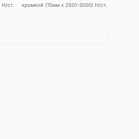
 Н/ст.
кромкой (15мм х 2501-3000) Н/ст.
у
В корзину
шт