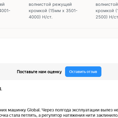
ей
волнистой режущей
волнисто
4001-
кромкой (15мм х 3501-
кромкой (
4000) Н/ст.
2500) Н/ст
В корзину
В 