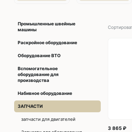
Без откл
С отключ
Промышленные швейные
Прямост
Сортирова
машины
стежка
Раскройное оборудование
Машины 
платфо
Оборудование ВТО
Многоиг
Вспомогательное
оборудование для
стежка
производства
Мешкоз
Набивное оборудование
ЗАПЧАСТИ
запчасти для двигателей
3 865 ₽