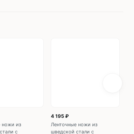
4 195 ₽
2 
 ножи из
Ленточные ножи из
Ле
стали с
шведской стали с
шв