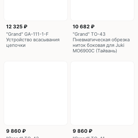
12 325 ₽
10 682 ₽
"Grand" GA-111-1-F
"Grand" TO-43
Устройство всасывания
Пневматическая обрезка
цепочки
ниток боковая для Juki
MO6900С (Тайвань)
9 860 ₽
9 860 ₽