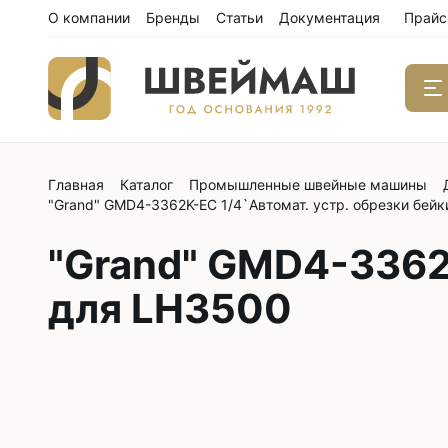
О компании
Бренды
Статьи
Документация
Прайс
Главная
Каталог
Промышленные швейные машины
Одноиго
"Grand" GMD4-3362K-EC 1/4`Автомат. устр. обрезки бей
швейны
С нижним
"Grand" GMD4-3362K
С нижним
для LH3500
С нижним
С тройны
С обрезк
Двухиго
швейны