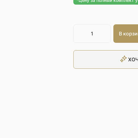
*Цену за полный комплект 
Плоскошовные машины
ючения игл
ением игл
Плоскошовные машины с п
платформой
рочные машины цепного
Плоскошовные машины с п
под окантователь
В корзи
Плоскошовные машины с р
платформой
с П-образной
рмой
ХОЧ
Подшивочные швейные
ольные машины цепного
Скорняжные швейные 
Промышленные машины 
ашивочные машины