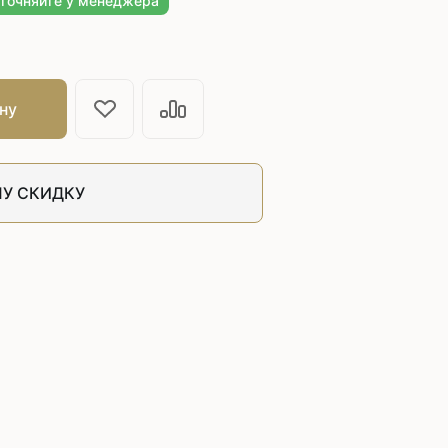
уточняйте у менеджера
швейных машин
лоской
Дополнительные устройства для
швейных машин
латформой
ну
Grand
укавной
Racing
Обувное оборудование
У СКИДКУ
 машины
Шаблонные и циклические
машины
машины
зиг-заг