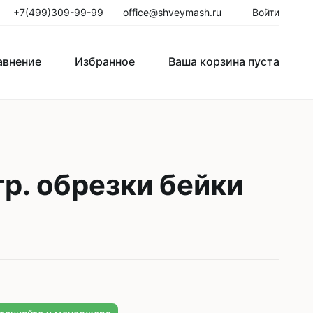
+7(499)309-99-99
office@shveymash.ru
Войти
авнение
Избранное
Ваша корзина пуста
го стежка
Колонковые швейные машины
Рукавные швейные машины
р. обрезки бейки
Закрепочные швейные машины
Пуговичные машины
Петельные машины
Двигатели для промышленных