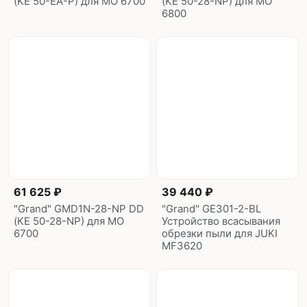
(KE 50-EA-P) для МО 6700
(KE 50-28-NP) для МО
6800
61 625 ₽
39 440 ₽
"Grand" GMD1N-28-NP DD
"Grand" GE301-2-BL
(KE 50-28-NP) для МО
Устройство всасывания
6700
обрезки пыли для JUKI
MF3620