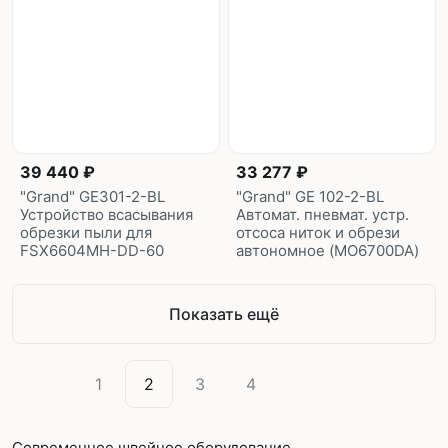
39 440 ₽
33 277 ₽
"Grand" GE301-2-BL
"Grand" GE 102-2-BL
Устройство всасывания
Автомат. пневмат. устр.
обрезки пыли для
отсоса ниток и обрези
FSX6604MH-DD-60
автономное (MO6700DA)
Показать ещё
1
2
3
4
Современное швейное оборудование