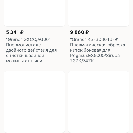
5 341 ₽
9 860 ₽
"Grand" GXCQ/AG001
"Grand" KS-308046-91
Пневмопистолет
Пневматическая обрезка
двойного действия для
ниток боковая для
очистки швейной
PegasusEX5000/Siruba
машины от пыли.
737K/747K