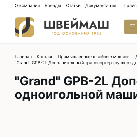
О компании
Бренды
Статьи
Документация
Прайс
Главная
Каталог
Промышленные швейные машины
Одноиго
"Grand" GPB-2L Дополнительный транспортер (пуллер) д
швейны
С нижним
"Grand" GPB-2L До
С нижним
одноигольной маш
С нижним
С тройны
С обрезк
Двухиго
швейны