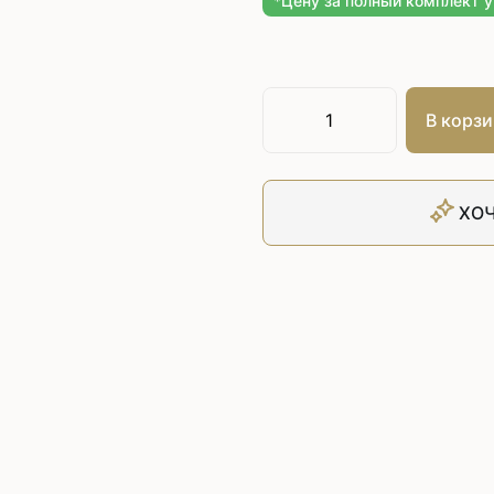
*Цену за полный комплект 
Плоскошовные машины
ючения игл
ением игл
Плоскошовные машины с п
платформой
рочные машины цепного
Плоскошовные машины с п
под окантователь
В корзи
Плоскошовные машины с р
платформой
с П-образной
рмой
ХОЧ
Подшивочные швейные
ольные машины цепного
Скорняжные швейные 
Промышленные машины 
ашивочные машины