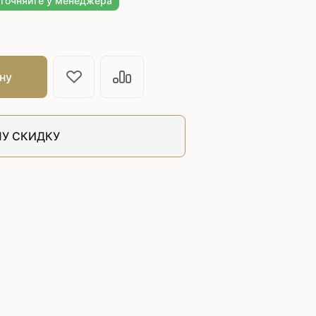
уточняйте у менеджера
швейных машин
лоской
Дополнительные устройства для
швейных машин
латформой
ну
Grand
укавной
Racing
Обувное оборудование
У СКИДКУ
 машины
Шаблонные и циклические
машины
машины
зиг-заг