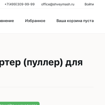
+7(499)309-99-99
office@shveymash.ru
Войти
авнение
Избранное
Ваша корзина пуста
го стежка
Колонковые швейные машины
Рукавные швейные машины
тер (пуллер) для
Закрепочные швейные машины
Пуговичные машины
Петельные машины
Двигатели для промышленных