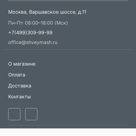
Москва, Варшавское шоссе, д.11
Пн–Пт 08:00–18:00 (Мск)
+7(499)309-99-99
office@shveymash.ru
О магазине
Оплата
Доставка
Контакты
Одноигольные
Машины имитации
прямострочные
ручного стежка
швейные машины
Описание и изображение товара носит информационный характер