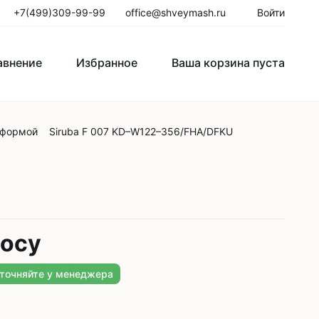
+7(499)309-99-99
office@shveymash.ru
Войти
авнение
Избранное
Ваша корзина пуста
тформой
Siruba F 007 KD–W122–356/FHA/DFKU
го стежка
Колонковые швейные машины
Рукавные швейные машины
Закрепочные швейные машины
Пуговичные машины
росу
Петельные машины
уточняйте у менеджера
Двигатели для промышленных