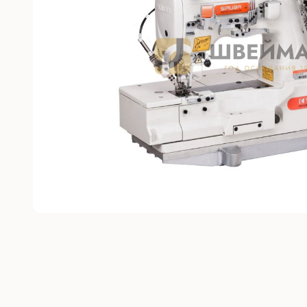
Без откл
С отключ
Прямост
стежка
Машины 
платфо
Многоиг
стежка
Мешкоз