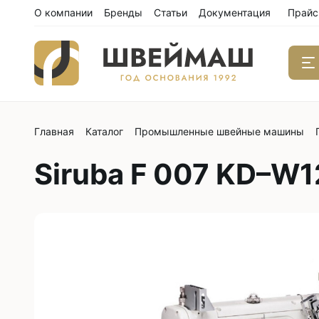
О компании
Бренды
Статьи
Документация
Прайс
Главная
Каталог
Промышленные швейные машины
Одноиго
швейны
Siruba F 007 KD–W
С нижним
С нижним
С нижним
С тройны
С обрезк
Двухиго
швейны