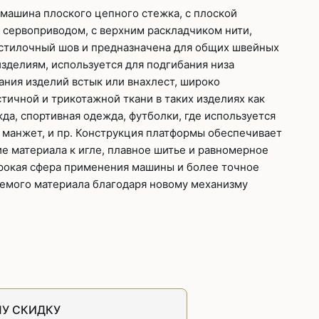
швейных машин
 машина плоского цепного стежка, с плоской
лоской
 сервоприводом, с верхним раскладчиком нити,
Дополнительные устройства для
стилочный шов и предназначена для общих швейных
швейных машин
латформой
зделиям, используется для подгибания низа
Grand
ания изделий встык или внахлест, широко
укавной
Racing
тичной и трикотажной ткани в таких изделиях как
да, спортивная одежда, футболки, где используется
Обувное оборудование
 манжет, и пр. Конструкция платформы обеспечивает
 машины
е материала к игле, плавное шитье и равномерное
Шаблонные и циклические
рокая сфера применения машины и более точное
машины
машины
уемого материала благодаря новому механизму
зиг-заг
У СКИДКУ