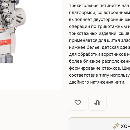
Плоскошовные машины
ючения игл
трехигольная пятиниточная
ением игл
Плоскошовные машины с п
платформой, со встроенным
платформой
выполняет двусторонний за
рочные машины цепного
Плоскошовные машины с п
операций по трикотажным и
под окантователь
трикотажных изделий, сшив
Плоскошовные машины с р
применяется для шитья элас
платформой
с П-образной
нижнее белье, детская одеж
рмой
для обработки воротников и
Подшивочные швейные
более близкое расположени
ольные машины цепного
формирование стежков. Ши
Скорняжные швейные 
соответствие типу использ
двойного натяжения нити.
Промышленные машины 
ашивочные машины
ХОЧ