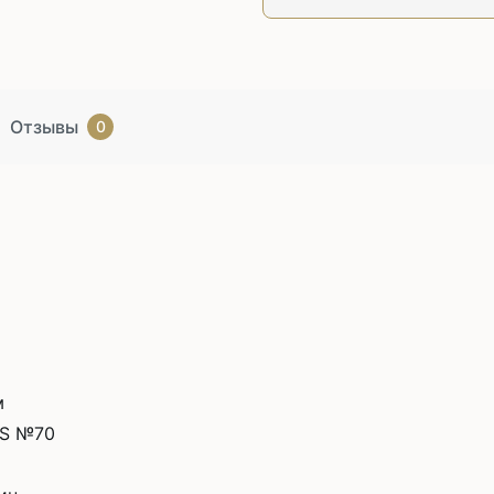
Отзывы
0
м
AS №70