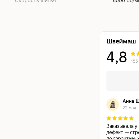
Скорость шитья
6000 об/м