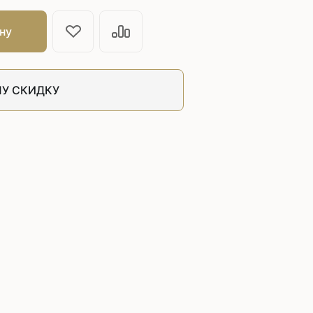
швейных машин
лоской
ну
Дополнительные устройства для
швейных машин
латформой
Grand
У СКИДКУ
укавной
Racing
Обувное оборудование
 машины
Шаблонные и циклические
машины
машины
зиг-заг