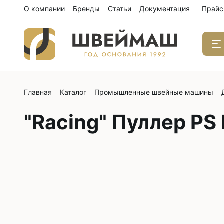
О компании
Бренды
Статьи
Документация
Прайс
Главная
Каталог
Промышленные швейные машины
Одноиго
швейны
"Racing" Пуллер PS
С нижним
С нижним
С нижним
С тройны
С обрезк
Двухиго
швейны