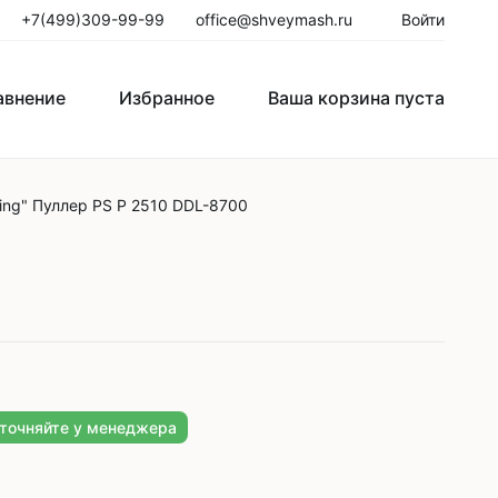
+7(499)309-99-99
office@shveymash.ru
Войти
авнение
Избранное
Ваша корзина пуста
ing" Пуллер PS P 2510 DDL-8700
го стежка
Колонковые швейные машины
Рукавные швейные машины
Закрепочные швейные машины
Пуговичные машины
Петельные машины
уточняйте у менеджера
Двигатели для промышленных