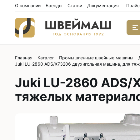
О компании
Бренды
Статьи
Документация
Прайс
Главная
Каталог
Промышленные швейные машины
Одноиго
Juki LU-2860 ADS/X73206 двухигольная машина, для тяж
швейны
С нижним
Juki LU-2860 ADS/
С нижним
тяжелых материало
С нижним
С тройны
С обрезк
Двухиго
швейны