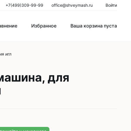
+7(499)309-99-99
office@shveymash.ru
Войти
авнение
Избранное
Ваша корзина пуста
ия игл
го стежка
Колонковые швейные машины
Рукавные швейные машины
машина, для
Закрепочные швейные машины
л
Пуговичные машины
Петельные машины
Двигатели для промышленных