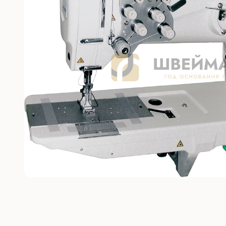
Без откл
С отключ
Прямост
стежка
Машины 
платфо
Многоиг
стежка
Мешкоз