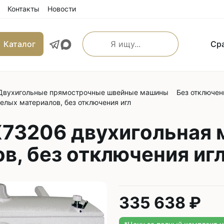
Контакты
Новости
Каталог
Ср
Двухигольные прямострочные швейные машины
Без отключен
льные прямострочные
Машины имитации ручно
елых материалов, без отключения игл
е машины
Оверлоки
 транспортером
X73206 двухигольная 
Трехниточные
 и игольным транспортером
в, без отключения иг
Четырехниточные
 и верхним транспортером
Пятиниточные
м транспортером
Шестиниточные
ой края
Ковровые
335 638 ₽
льные прямострочные
Однониточные
е машины