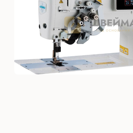
Без откл
С отключ
Прямост
стежка
Машины 
платфо
Многоиг
стежка
Мешкоз