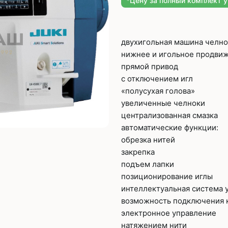
*Цену за полный комплект 
Плоскошовные машины
ючения игл
ением игл
Плоскошовные машины с п
платформой
двухигольная машина челно
рочные машины цепного
Плоскошовные машины с п
нижнее и игольное продви
под окантователь
прямой привод
Плоскошовные машины с р
с отключением игл
платформой
с П-образной
«полусухая голова»
рмой
увеличенные челноки
Подшивочные швейные
централизованная смазка
ольные машины цепного
автоматические функции:
Скорняжные швейные 
обрезка нитей
закрепка
Промышленные машины 
ашивочные машины
подъем лапки
позиционирование иглы
интеллектуальная система 
возможность подключения к
электронное управление
натяжением нити