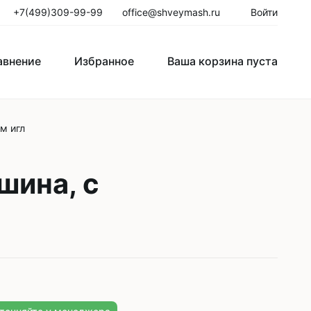
+7(499)309-99-99
office@shveymash.ru
Войти
авнение
Избранное
Ваша корзина пуста
м игл
го стежка
Колонковые швейные машины
Рукавные швейные машины
шина, с
Закрепочные швейные машины
Пуговичные машины
Петельные машины
Двигатели для промышленных