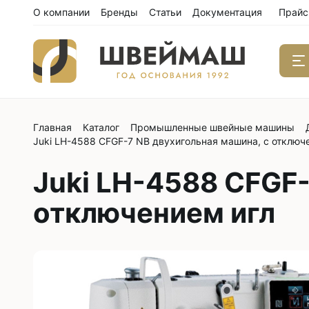
О компании
Бренды
Статьи
Документация
Прайс
Главная
Каталог
Промышленные швейные машины
Одноиго
Juki LH-4588 CFGF-7 NB двухигольная машина, с отключ
швейны
С нижним
Juki LH-4588 CFGF-
С нижним
отключением игл
С нижним
С тройны
С обрезк
Двухиго
швейны