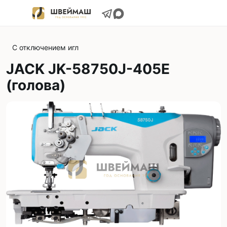
С отключением игл
JACK JK-58750J-405E
(голова)