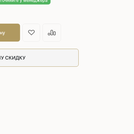
уточняйте у менеджера
швейных машин
лоской
Дополнительные устройства для
швейных машин
латформой
ну
Grand
укавной
Racing
Обувное оборудование
У СКИДКУ
 машины
Шаблонные и циклические
машины
машины
зиг-заг