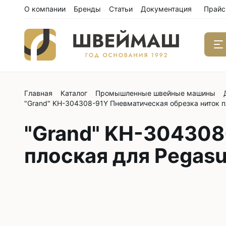
О компании
Бренды
Статьи
Документация
Прайс
Главная
Каталог
Промышленные швейные машины
Одноиго
"Grand" KH-304308-91Y Пневматическая обрезка ниток п
швейны
С нижним
"Grand" KH-304308
С нижним
плоская для Pegas
С нижним
С тройны
С обрезк
Двухиго
швейны