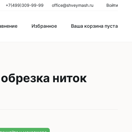
+7(499)309-99-99
office@shveymash.ru
Войти
авнение
Избранное
Ваша корзина пуста
го стежка
Колонковые швейные машины
Рукавные швейные машины
обрезка ниток
Закрепочные швейные машины
Пуговичные машины
Петельные машины
Двигатели для промышленных