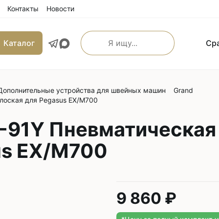
Контакты
Новости
Каталог
Ср
Дополнительные устройства для швейных машин
Grand
льные прямострочные
Машины имитации ручно
лоская для Pegasus EX/M700
е машины
Оверлоки
 транспортером
-91Y Пневматическая 
Трехниточные
 и игольным транспортером
us EX/M700
Четырехниточные
 и верхним транспортером
Пятиниточные
м транспортером
Шестиниточные
ой края
Ковровые
9 860 ₽
льные прямострочные
Однониточные
е машины