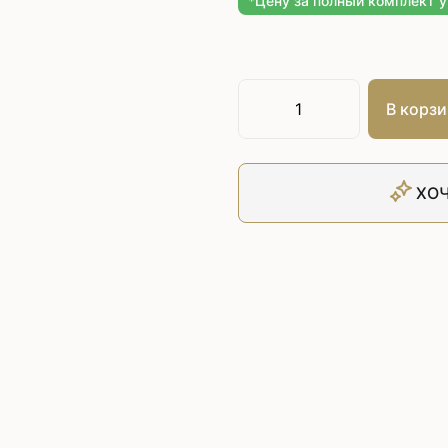
*Цену за полный комплект 
Плоскошовные машины
ючения игл
ением игл
Плоскошовные машины с п
платформой
рочные машины цепного
Плоскошовные машины с п
под окантователь
В корзи
Плоскошовные машины с р
платформой
с П-образной
рмой
ХОЧ
Подшивочные швейные
ольные машины цепного
Скорняжные швейные 
Промышленные машины 
ашивочные машины