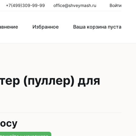
+7(499)309-99-99
office@shveymash.ru
Войти
авнение
Избранное
Ваша корзина пуста
го стежка
Колонковые швейные машины
Рукавные швейные машины
ер (пуллер) для
Закрепочные швейные машины
Пуговичные машины
Петельные машины
росу
Двигатели для промышленных