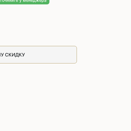
уточняйте у менеджера
швейных машин
лоской
Дополнительные устройства для
швейных машин
латформой
Grand
укавной
Racing
Обувное оборудование
У СКИДКУ
 машины
Шаблонные и циклические
машины
машины
зиг-заг