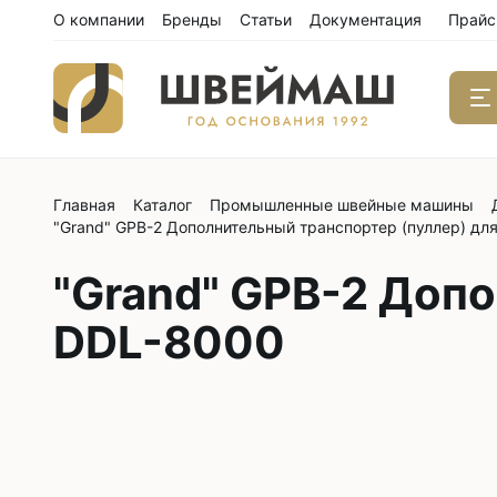
О компании
Бренды
Статьи
Документация
Прайс
Главная
Каталог
Промышленные швейные машины
Одноиго
"Grand" GPB-2 Дополнительный транспортер (пуллер) дл
швейны
С нижним
"Grand" GPB-2 Доп
С нижним
DDL-8000
С нижним
С тройны
С обрезк
Двухиго
швейны