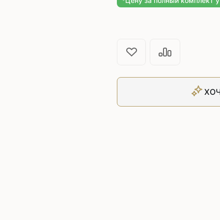
*Цену за полный комплект 
Плоскошовные машины
ючения игл
ением игл
Плоскошовные машины с п
платформой
рочные машины цепного
Плоскошовные машины с п
под окантователь
Плоскошовные машины с р
платформой
с П-образной
рмой
ХОЧ
Подшивочные швейные
ольные машины цепного
Скорняжные швейные 
Промышленные машины 
ашивочные машины