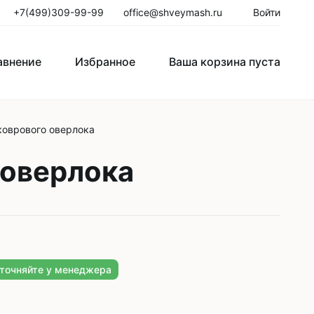
+7(499)309-99-99
office@shveymash.ru
Войти
авнение
Избранное
Ваша корзина пуста
 коврового оверлока
го стежка
Колонковые швейные машины
 оверлока
Рукавные швейные машины
Закрепочные швейные машины
Пуговичные машины
Петельные машины
уточняйте у менеджера
Двигатели для промышленных