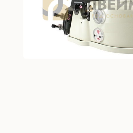
Без откл
С отключ
Прямост
стежка
Машины 
платфо
Многоиг
стежка
Мешкоз