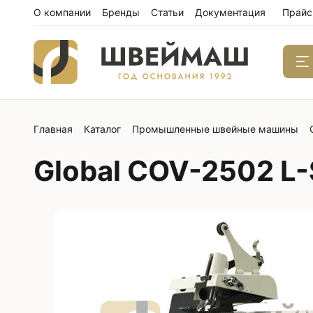
О компании
Бренды
Статьи
Документация
Прайс
Главная
Каталог
Промышленные швейные машины
Одноиго
швейны
Global COV-2502 L-
С нижним
С нижним
С нижним
С тройны
С обрезк
Двухиго
швейны