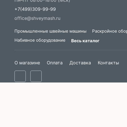
Пн–Пт 08:00–18:00 (Мск)
+7(499)309-99-99
office@shveymash.ru
Промышленные швейные машины
Раскройное обо
Набивное оборудование
Весь каталог
О магазине
Оплата
Доставка
Контакты
Описание и изображение товара носит информационный характер и
документации производителя. Производители оставляют за собой 
не уведомляя продавцов и потребителей. Рекомендуем при покуп
является офертой, определяемой положениями статей 435, 437 Гр
представленных на сайте. Точную цену и наличие товара уточняй