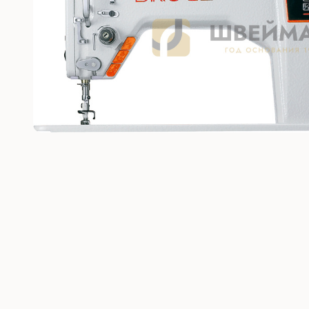
Без откл
С отключ
Прямост
стежка
Машины 
платфо
Многоиг
стежка
Мешкоз