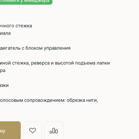
уточняйте у менеджера
швейных машин
лоской
Дополнительные устройства для
швейных машин
очного стежка
латформой
иала
Grand
укавной
Racing
двигатель с блоком управления
Обувное оборудование
иной стежка, реверса и высотой подъема лапки
 машины
ра
Шаблонные и циклические
машины
машины
азки
зиг-заг
голосовым сопровождением: обрезка нити,
ну