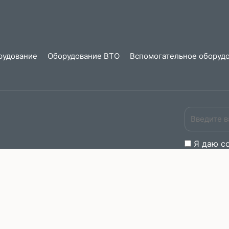
рудование
Оборудование ВТО
Вспомогательное оборудо
Я даю
c
 может отличаться от описания и изображений, представленных в технич
право изменять внешний вид, характеристики и комплектацию товара, пре
ке проверять наличие желаемых функций и характеристик. Данная информа
ажданского Кодекса РФ. Внимание! Цены в магазине могут отличаться от
те у менеджеров.