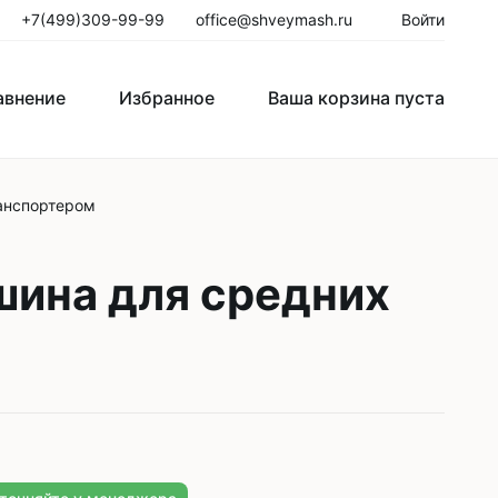
+7(499)309-99-99
office@shveymash.ru
Войти
авнение
Избранное
Ваша корзина пуста
анспортером
го стежка
Колонковые швейные машины
Рукавные швейные машины
шина для средних
Закрепочные швейные машины
Пуговичные машины
Петельные машины
Двигатели для промышленных