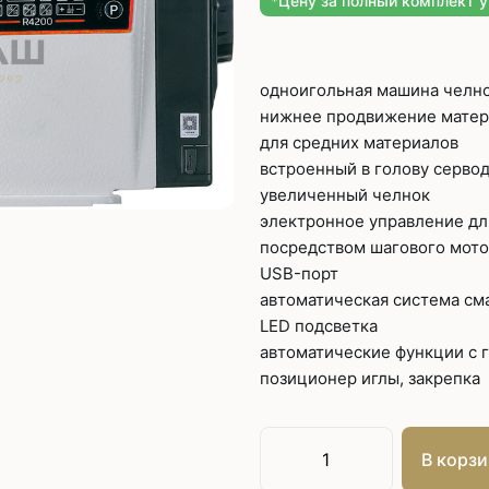
*Цену за полный комплект 
Плоскошовные машины
ючения игл
ением игл
Плоскошовные машины с п
платформой
одноигольная машина челн
рочные машины цепного
Плоскошовные машины с п
нижнее продвижение матер
под окантователь
для средних материалов
Плоскошовные машины с р
встроенный в голову серво
платформой
с П-образной
увеличенный челнок
рмой
электронное управление дл
Подшивочные швейные
посредством шагового мото
ольные машины цепного
USB-порт
Скорняжные швейные 
автоматическая система см
LED подсветка
Промышленные машины 
ашивочные машины
автоматические функции с 
позиционер иглы, закрепка
В корзи