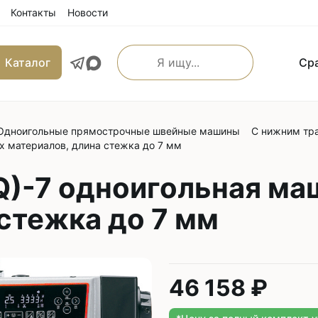
Контакты
Новости
Каталог
Ср
Одноигольные прямострочные швейные машины
С нижним тр
льные прямострочные
Машины имитации ручно
х материалов, длина стежка до 7 мм
е машины
Оверлоки
 транспортером
Q)-7 одноигольная ма
Трехниточные
 и игольным транспортером
стежка до 7 мм
Четырехниточные
 и верхним транспортером
Пятиниточные
м транспортером
Шестиниточные
ой края
Ковровые
46 158 ₽
льные прямострочные
Однониточные
е машины