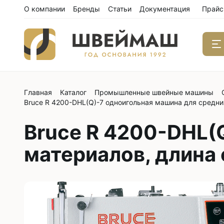
О компании
Бренды
Статьи
Документация
Прайс
Главная
Каталог
Промышленные швейные машины
Одноиго
Bruce R 4200-DHL(Q)-7 одноигольная машина для средни
швейны
С нижним
Bruce R 4200-DHL(
С нижним
материалов, длина 
С нижним
С тройны
С обрезк
Двухиго
швейны