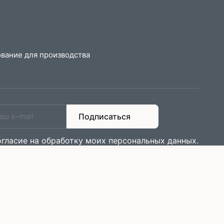
вание для производства
Подписаться
огласие на обработку моих персональных данных
.
Оповещаем о новинках и акциях. Без рекламы и спама.
еской
Политика обработки персональных
дварительно
данных
ция не