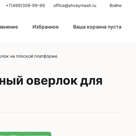
+7(499)309-99-99
office@shveymash.ru
Войти
авнение
Избранное
Ваша корзина пуста
лок на плоской платформе
го стежка
Колонковые швейные машины
Рукавные швейные машины
ный оверлок для
Закрепочные швейные машины
Пуговичные машины
Петельные машины
Двигатели для промышленных