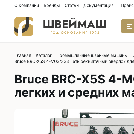
О компании
Бренды
Статьи
Документация
Прайс
Главная
Каталог
Промышленные швейные машины
Одноиго
Bruce BRC-X5S 4-M03/333 четырехниточный оверлок для
швейны
С нижним
Bruce BRC-X5S 4-M
С нижним
легких и средних 
С нижним
С тройны
С обрезк
Двухиго
швейны