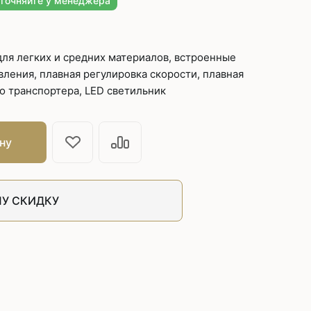
уточняйте у менеджера
швейных машин
лоской
Дополнительные устройства для
швейных машин
ля легких и средних материалов, встроенные
латформой
вления, плавная регулировка скорости, плавная
Grand
о транспортера, LED светильник
укавной
Racing
Обувное оборудование
 машины
ну
Шаблонные и циклические
машины
машины
У СКИДКУ
зиг-заг