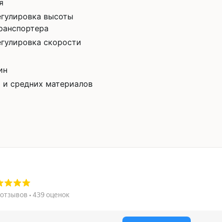
я
егулировка высоты
ранспортера
егулировка скорости
ин
х и средних материалов