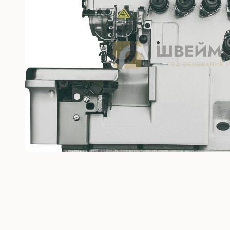
Без откл
С отключ
Прямост
стежка
Машины 
платфо
Многоиг
стежка
Мешкоз