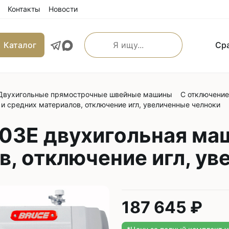
Контакты
Новости
Каталог
Ср
Двухигольные прямострочные швейные машины
С отключение
льные прямострочные
Машины имитации ручно
 и средних материалов, отключение игл, увеличенные челноки
е машины
Оверлоки
 транспортером
03E двухигольная маш
Трехниточные
 и игольным транспортером
в, отключение игл, у
Четырехниточные
 и верхним транспортером
Пятиниточные
м транспортером
Шестиниточные
ой края
Ковровые
187 645 ₽
льные прямострочные
Однониточные
е машины