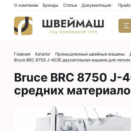
О компании
Бренды
Статьи
Документация
Прайс
Главная
Каталог
Промышленные швейные машины
Одноиго
Bruce BRC 8750 J-403E двухигольная машина для легких
швейны
С нижним
Bruce BRC 8750 J-4
С нижним
средних материало
С нижним
С тройны
С обрезк
Двухиго
швейны