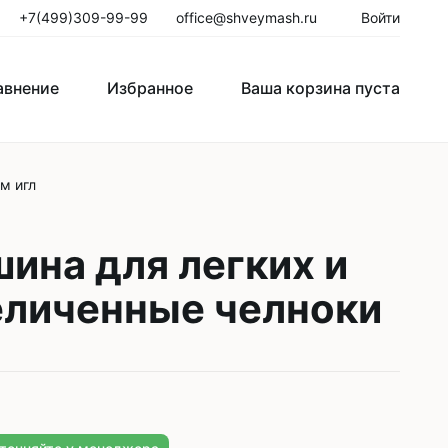
+7(499)309-99-99
office@shveymash.ru
Войти
авнение
Избранное
Ваша корзина пуста
м игл
го стежка
Колонковые швейные машины
Рукавные швейные машины
ина для легких и
Закрепочные швейные машины
величенные челноки
Пуговичные машины
Петельные машины
Двигатели для промышленных