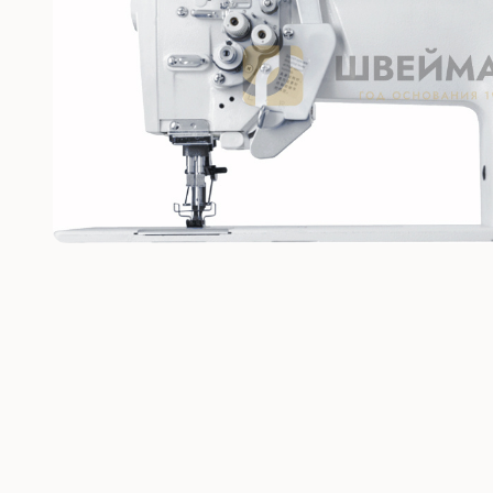
Без откл
С отключ
Прямост
стежка
Машины 
платфо
Многоиг
стежка
Мешкоз