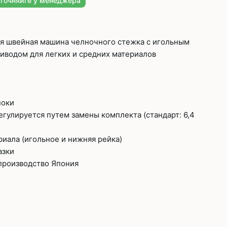
уточняйте у менеджера
швейных машин
лоской
Дополнительные устройства для
швейных машин
я швейная машина челночного стежка с игольным
латформой
водом для легких и средних материалов
Grand
укавной
Racing
Обувное оборудование
ноки
 машины
гулируется путем замены комплекта (стандарт: 6,4
Шаблонные и циклические
машины
машины
иала (игольное и нижняя рейка)
азки
зиг-заг
 производство Япония