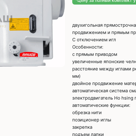
*Цену за полный комплект 
Плоскошовные машины
ючения игл
ением игл
Плоскошовные машины с п
платформой
двухигольная прямострочна
рочные машины цепного
Плоскошовные машины с п
продвижением и прямым при
под окантователь
С отключением игл
Плоскошовные машины с р
Особенности:
платформой
с П-образной
с прямым приводом
рмой
увеличенные японские чел
Подшивочные швейные
расстояние между иглами ре
ольные машины цепного
мм)
Скорняжные швейные 
двойное продвижение матер
автоматическая система см
Промышленные машины 
ашивочные машины
электродвигатель Ho hsing
автоматические функции:
обрезка нити
позиционер иглы
закрепка
подъем лапки