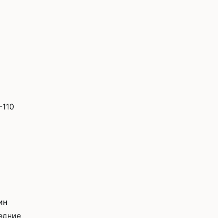
-110
ин
редние