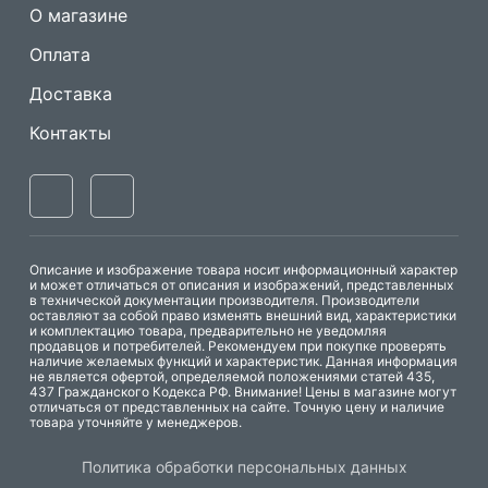
О магазине
Оплата
Доставка
Контакты
Одноигольные
Машины имитации
прямострочные
ручного стежка
швейные машины
Описание и изображение товара носит информационный характер
и может отличаться от описания и изображений, представленных
Оверлоки
С нижним транспортером
в технической документации производителя. Производители
оставляют за собой право изменять внешний вид, характеристики
С нижним и игольным
Трехниточные
и комплектацию товара, предварительно не уведомляя
транспортером
продавцов и потребителей. Рекомендуем при покупке проверять
Четырехниточные
наличие желаемых функций и характеристик. Данная информация
С нижним и верхним
Пятиниточные
не является офертой, определяемой положениями статей 435,
транспортером
437 Гражданского Кодекса РФ. Внимание! Цены в магазине могут
Шестиниточные
отличаться от представленных на сайте. Точную цену и наличие
С тройным
товара уточняйте у менеджеров.
транспортером
Ковровые
С обрезкой края
Однониточные
Политика обработки персональных данных