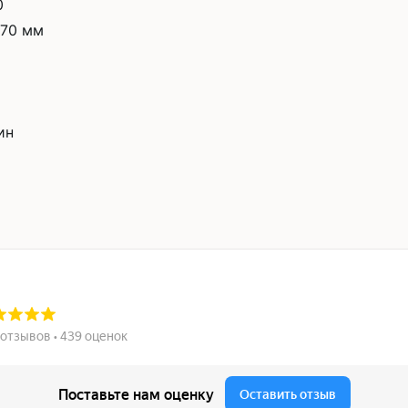
0
570 мм
ин