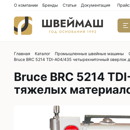
О компании
Бренды
Статьи
Документация
Прайс
Главная
Каталог
Промышленные швейные машины
Одноиго
Bruce BRC 5214 TDI-A04/435 четырехниточный оверлок 
швейны
С нижним
Bruce BRC 5214 TD
С нижним
тяжелых материал
С нижним
С тройны
С обрезк
Двухиго
швейны