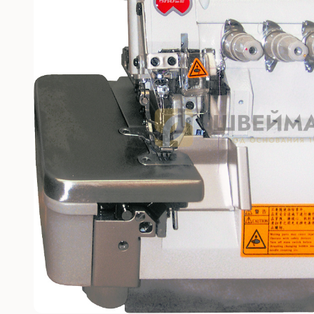
Без откл
С отключ
Прямост
стежка
Машины 
платфо
Многоиг
стежка
Мешкоз