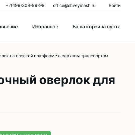
+7(499)309-99-99
office@shveymash.ru
Войти
авнение
Избранное
Ваша корзина пуста
лок на плоской платформе с верхним транспортом
го стежка
Колонковые швейные машины
Рукавные швейные машины
очный оверлок для
Закрепочные швейные машины
Пуговичные машины
Петельные машины
Двигатели для промышленных