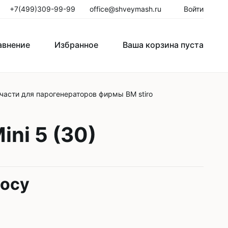
+7(499)309-99-99
office@shveymash.ru
Войти
авнение
Избранное
Ваша корзина пуста
части для парогенераторов фирмы BM stiro
го стежка
Колонковые швейные машины
Рукавные швейные машины
ini 5 (30)
Закрепочные швейные машины
Пуговичные машины
росу
Петельные машины
Двигатели для промышленных