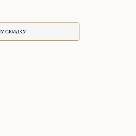
швейных машин
лоской
Дополнительные устройства для
швейных машин
латформой
У СКИДКУ
Grand
укавной
Racing
Обувное оборудование
 машины
Шаблонные и циклические
машины
машины
зиг-заг