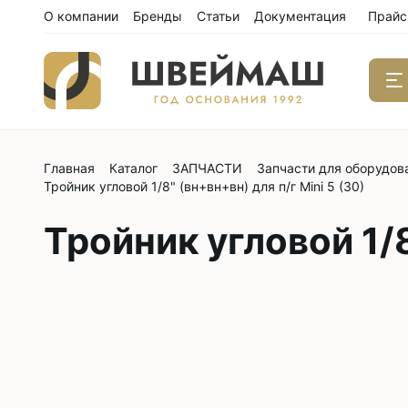
О компании
Бренды
Статьи
Документация
Прайс
Главная
Каталог
ЗАПЧАСТИ
Запчасти для оборудов
Одноиго
Тройник угловой 1/8" (вн+вн+вн) для п/г Mini 5 (30)
швейны
С нижним
Тройник угловой 1/8
С нижним
С нижним
С тройны
С обрезк
Двухиго
швейны