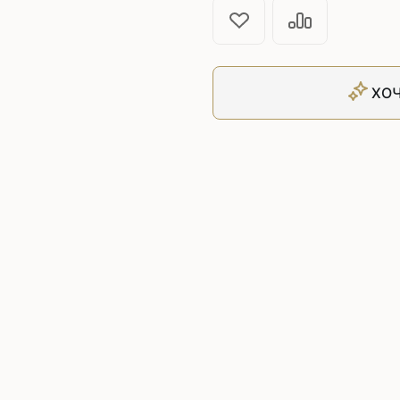
Плоскошовные машины
ючения игл
ением игл
Плоскошовные машины с п
платформой
рочные машины цепного
Плоскошовные машины с п
ХОЧ
под окантователь
Плоскошовные машины с р
платформой
с П-образной
рмой
Подшивочные швейные
ольные машины цепного
Скорняжные швейные 
Промышленные машины 
ашивочные машины