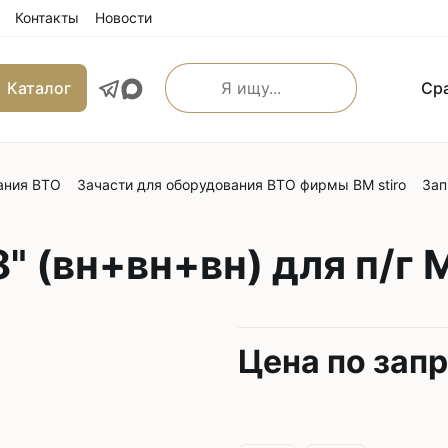
Контакты
Новости
Каталог
Ср
ания ВТО
Зачасти для оборудования ВТО фирмы BM stiro
Зап
льные прямострочные
Машины имитации ручно
е машины
Оверлоки
 транспортером
" (вн+вн+вн) для п/г M
Трехниточные
 и игольным транспортером
Четырехниточные
 и верхним транспортером
Пятиниточные
м транспортером
Цена по зап
Шестиниточные
ой края
Ковровые
льные прямострочные
Однониточные
е машины