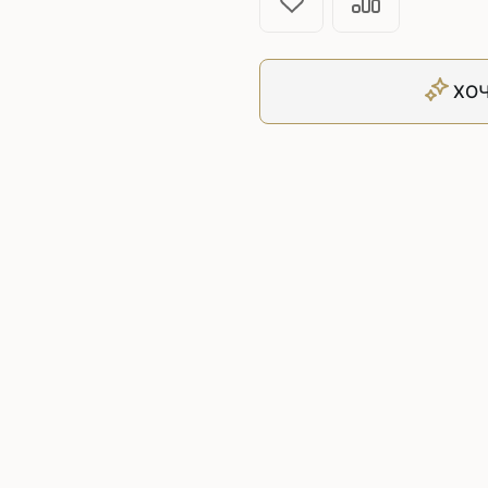
Плоскошовные машины
ючения игл
ением игл
Плоскошовные машины с п
платформой
ХОЧ
рочные машины цепного
Плоскошовные машины с п
под окантователь
Плоскошовные машины с р
платформой
с П-образной
рмой
Подшивочные швейные
ольные машины цепного
Скорняжные швейные 
Промышленные машины 
ашивочные машины