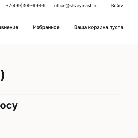
+7(499)309-99-99
office@shveymash.ru
Войти
авнение
Избранное
Ваша корзина пуста
го стежка
Колонковые швейные машины
)
Рукавные швейные машины
Закрепочные швейные машины
Пуговичные машины
росу
Петельные машины
Двигатели для промышленных