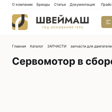
О компании
Бренды
Статьи
Документация
Прайс
Главная
Каталог
ЗАПЧАСТИ
запчасти для двигателе
Одноиго
швейны
Сервомотор в сборе
С нижним
С нижним
С нижним
С тройны
С обрезк
Двухиго
швейны