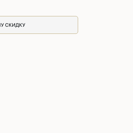
швейных машин
лоской
Дополнительные устройства для
швейных машин
У СКИДКУ
латформой
Grand
укавной
Racing
Обувное оборудование
 машины
Шаблонные и циклические
машины
машины
зиг-заг