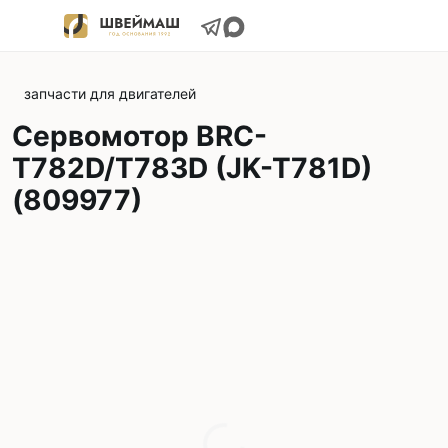
запчасти для двигателей
Сервомотор BRC-
T782D/T783D (JK-T781D)
(809977)