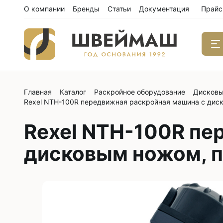
О компании
Бренды
Статьи
Документация
Прайс
Главная
Каталог
Раскройное оборудование
Дисковы
Одноиго
Rexel NTH-100R передвижная раскройная машина с диск
швейны
С нижним
Rexel NTH-100R пе
С нижним
дисковым ножом, п
С нижним
С тройны
С обрезк
Двухиго
швейны