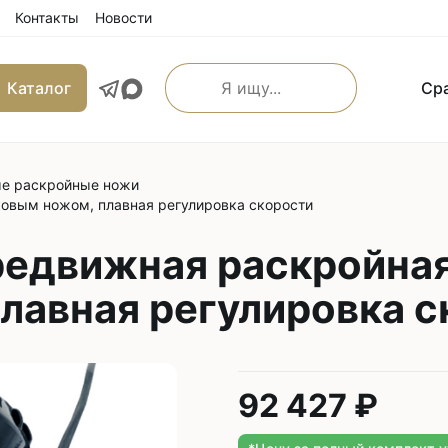
Контакты
Новости
Каталог
Ср
е раскройные ножи
льные прямострочные
Машины имитации ручно
овым ножом, плавная регулировка скорости
е машины
Оверлоки
 транспортером
редвижная раскройна
Трехниточные
 и игольным транспортером
лавная регулировка с
Четырехниточные
 и верхним транспортером
Пятиниточные
м транспортером
Шестиниточные
ой края
Ковровые
92 427 ₽
льные прямострочные
Однониточные
е машины