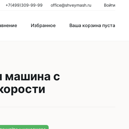
+7(499)309-99-99
office@shveymash.ru
Войти
авнение
Избранное
Ваша корзина пуста
го стежка
Колонковые швейные машины
Рукавные швейные машины
я машина с
Закрепочные швейные машины
корости
Пуговичные машины
Петельные машины
Двигатели для промышленных