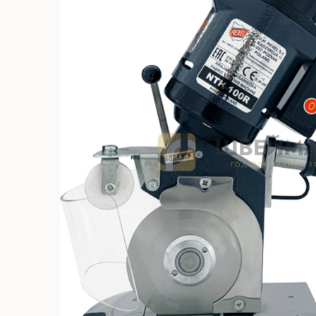
Без откл
С отключ
Прямост
стежка
Машины 
платфо
Многоиг
стежка
Мешкоз