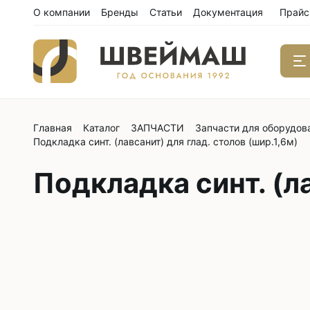
О компании
Бренды
Статьи
Документация
Прайс
Главная
Каталог
ЗАПЧАСТИ
Запчасти для оборудов
Одноиго
Подкладка синт. (лавсанит) для глад. столов (шир.1,6м)
швейны
С нижним
Подкладка синт. (ла
С нижним
С нижним
С тройны
С обрезк
Двухиго
швейны