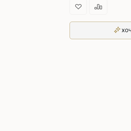
Плоскошовные машины
ючения игл
ением игл
Плоскошовные машины с п
платформой
рочные машины цепного
Плоскошовные машины с п
ХОЧ
под окантователь
Плоскошовные машины с р
платформой
с П-образной
рмой
Подшивочные швейные
ольные машины цепного
Скорняжные швейные 
Промышленные машины 
ашивочные машины