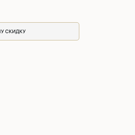
швейных машин
лоской
Дополнительные устройства для
швейных машин
латформой
У СКИДКУ
Grand
укавной
Racing
Обувное оборудование
 машины
Шаблонные и циклические
машины
машины
зиг-заг