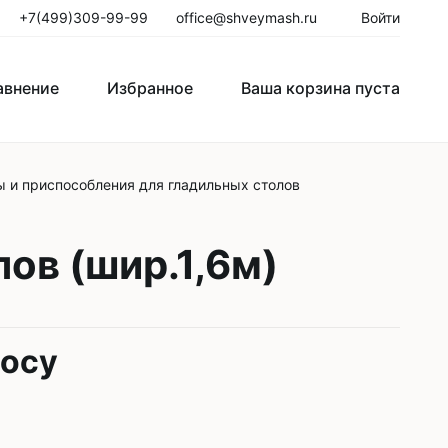
+7(499)309-99-99
office@shveymash.ru
Войти
авнение
Избранное
Ваша корзина пуста
 и приспособления для гладильных столов
го стежка
Колонковые швейные машины
Рукавные швейные машины
лов (шир.1,6м)
Закрепочные швейные машины
Пуговичные машины
росу
Петельные машины
Двигатели для промышленных