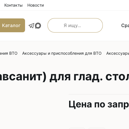
Контакты
Новости
Каталог
Ср
ания ВТО
Аксессуары и приспособления для ВТО
Аксессуары
льные прямострочные
Машины имитации ручно
е машины
Оверлоки
 транспортером
всанит) для глад. сто
Трехниточные
 и игольным транспортером
Четырехниточные
 и верхним транспортером
Пятиниточные
м транспортером
Цена по зап
Шестиниточные
ой края
Ковровые
льные прямострочные
Однониточные
е машины