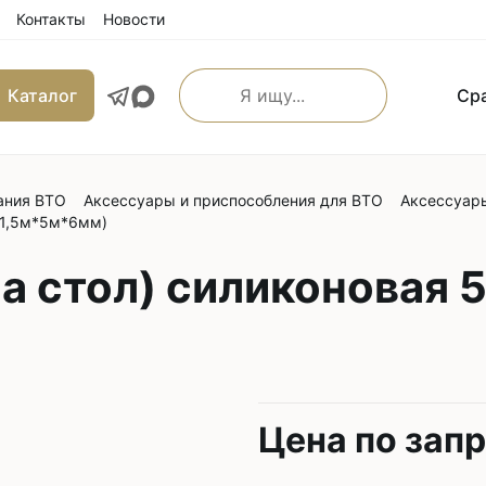
Контакты
Новости
Каталог
Ср
ания ВТО
Аксессуары и приспособления для ВТО
Аксессуары
льные прямострочные
Машины имитации ручно
 (1,5м*5м*6мм)
е машины
Оверлоки
 транспортером
а стол) силиконовая 5
Трехниточные
 и игольным транспортером
Четырехниточные
 и верхним транспортером
Пятиниточные
м транспортером
Шестиниточные
ой края
Ковровые
Цена по зап
льные прямострочные
Однониточные
е машины