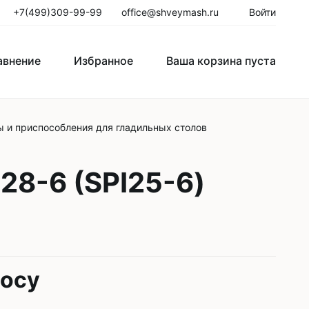
+7(499)309-99-99
office@shveymash.ru
Войти
авнение
Избранное
Ваша корзина пуста
 и приспособления для гладильных столов
го стежка
Колонковые швейные машины
Рукавные швейные машины
28-6 (SPI25-6)
Закрепочные швейные машины
Пуговичные машины
Петельные машины
росу
Двигатели для промышленных