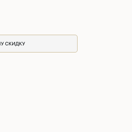
швейных машин
лоской
Дополнительные устройства для
швейных машин
латформой
Grand
укавной
Racing
У СКИДКУ
Обувное оборудование
 машины
Шаблонные и циклические
машины
машины
зиг-заг