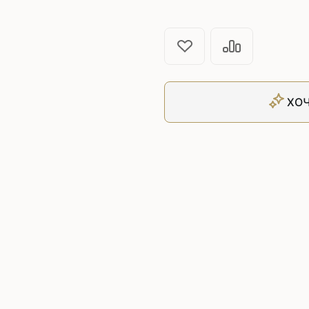
Плоскошовные машины
ючения игл
ением игл
Плоскошовные машины с п
платформой
рочные машины цепного
Плоскошовные машины с п
под окантователь
Плоскошовные машины с р
ХОЧ
платформой
с П-образной
рмой
Подшивочные швейные
ольные машины цепного
Скорняжные швейные 
Промышленные машины 
ашивочные машины