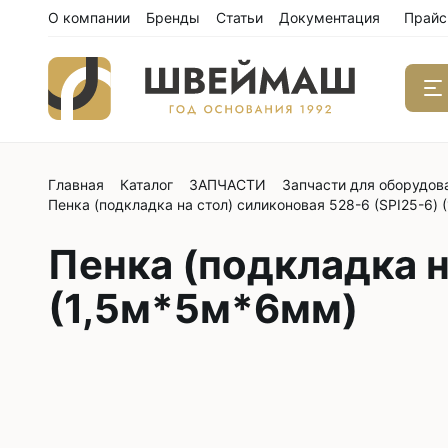
О компании
Бренды
Статьи
Документация
Прайс
Главная
Каталог
ЗАПЧАСТИ
Запчасти для оборудов
Одноиго
Пенка (подкладка на стол) силиконовая 528-6 (SPI25-6)
швейны
С нижним
Пенка (подкладка н
С нижним
(1,5м*5м*6мм)
С нижним
С тройны
С обрезк
Двухиго
швейны