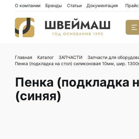
О компании
Бренды
Статьи
Документация
Прайс
Главная
Каталог
ЗАПЧАСТИ
Запчасти для оборудов
Одноиго
Пенка (подкладка на стол) силиконовая 10мм, шир. 1300
швейны
С нижним
Пенка (подкладка н
С нижним
(синяя)
С нижним
С тройны
С обрезк
Двухиго
швейны