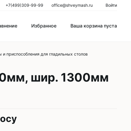
+7(499)309-99-99
office@shveymash.ru
Войти
авнение
Избранное
Ваша корзина пуста
 и приспособления для гладильных столов
го стежка
Колонковые швейные машины
Рукавные швейные машины
10мм, шир. 1300мм
Закрепочные швейные машины
Пуговичные машины
Петельные машины
росу
Двигатели для промышленных