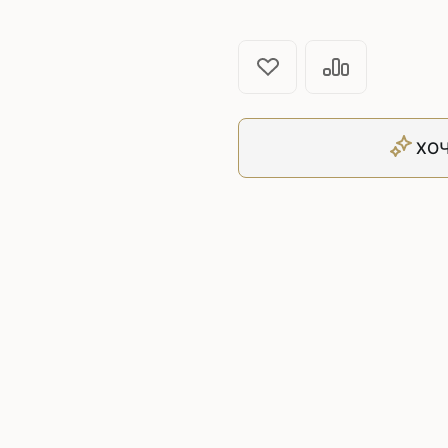
Плоскошовные машины
ючения игл
ением игл
Плоскошовные машины с п
платформой
рочные машины цепного
Плоскошовные машины с п
под окантователь
Плоскошовные машины с р
ХОЧ
платформой
с П-образной
рмой
Подшивочные швейные
ольные машины цепного
Скорняжные швейные 
Промышленные машины 
ашивочные машины