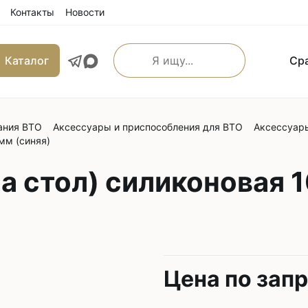
Контакты
Новости
Каталог
Ср
ания ВТО
Аксессуары и приспособления для ВТО
Аксессуары
льные прямострочные
Машины имитации ручно
мм (синяя)
е машины
Оверлоки
 транспортером
а стол) силиконовая 
Трехниточные
 и игольным транспортером
Четырехниточные
 и верхним транспортером
Пятиниточные
м транспортером
Шестиниточные
ой края
Ковровые
Цена по зап
льные прямострочные
Однониточные
е машины