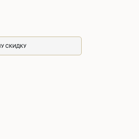
швейных машин
лоской
Дополнительные устройства для
швейных машин
латформой
Grand
укавной
Racing
У СКИДКУ
Обувное оборудование
 машины
Шаблонные и циклические
машины
машины
зиг-заг