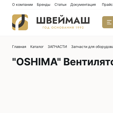
О компании
Бренды
Статьи
Документация
Прайс
Главная
Каталог
ЗАПЧАСТИ
Запчасти для оборудов
Одноиго
швейны
"OSHIMA" Вентилят
С нижним
С нижним
С нижним
С тройны
С обрезк
Двухиго
швейны