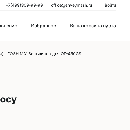
+7(499)309-99-99
office@shveymash.ru
Войти
авнение
Избранное
Ваша корзина пуста
ы)
"OSHIMA" Вентилятор для ОР-450GS
го стежка
Колонковые швейные машины
Рукавные швейные машины
Закрепочные швейные машины
Пуговичные машины
росу
Петельные машины
Двигатели для промышленных