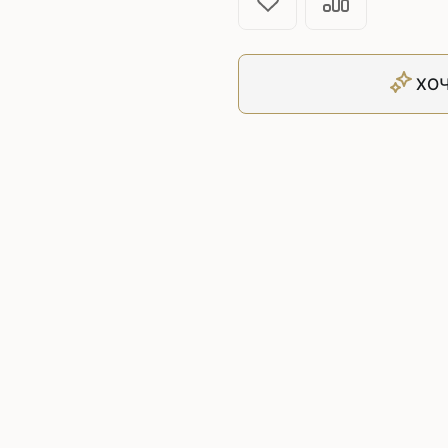
Плоскошовные машины
ючения игл
ением игл
Плоскошовные машины с п
платформой
ХОЧ
рочные машины цепного
Плоскошовные машины с п
под окантователь
Плоскошовные машины с р
платформой
с П-образной
рмой
Подшивочные швейные
ольные машины цепного
Скорняжные швейные 
Промышленные машины 
ашивочные машины