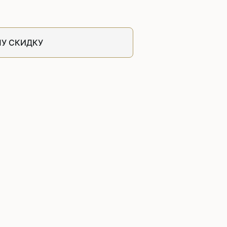
швейных машин
лоской
Дополнительные устройства для
швейных машин
У СКИДКУ
латформой
Grand
укавной
Racing
Обувное оборудование
 машины
Шаблонные и циклические
машины
машины
зиг-заг