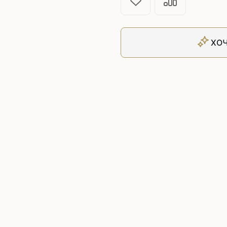
Плоскошовные машины
ючения игл
ением игл
Плоскошовные машины с п
платформой
ХОЧ
рочные машины цепного
Плоскошовные машины с п
под окантователь
Плоскошовные машины с р
платформой
с П-образной
рмой
Подшивочные швейные
ольные машины цепного
Скорняжные швейные 
Промышленные машины 
ашивочные машины