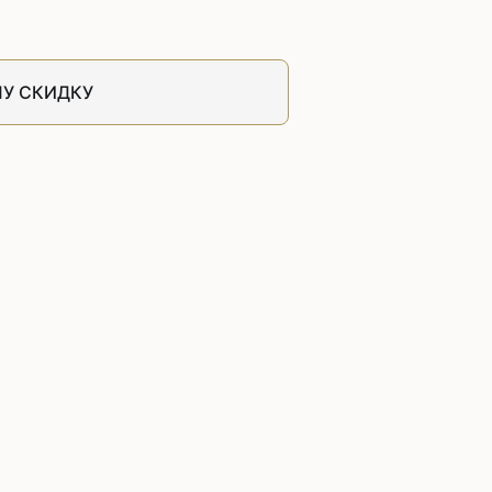
швейных машин
лоской
Дополнительные устройства для
швейных машин
У СКИДКУ
латформой
Grand
укавной
Racing
Обувное оборудование
 машины
Шаблонные и циклические
машины
машины
зиг-заг