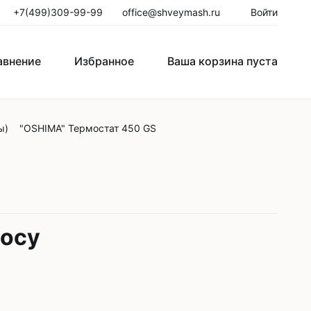
+7(499)309-99-99
office@shveymash.ru
Войти
авнение
Избранное
Ваша корзина пуста
ы)
"OSHIMA" Термостат 450 GS
го стежка
Колонковые швейные машины
Рукавные швейные машины
Закрепочные швейные машины
Пуговичные машины
росу
Петельные машины
Двигатели для промышленных