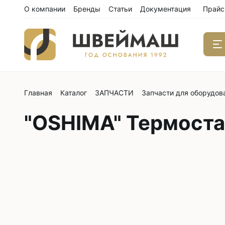
О компании
Бренды
Статьи
Документация
Прайс
Главная
Каталог
ЗАПЧАСТИ
Запчасти для оборудов
Одноиго
швейны
"OSHIMA" Термоста
С нижним
С нижним
С нижним
С тройны
С обрезк
Двухиго
швейны