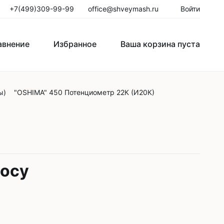
+7(499)309-99-99
office@shveymash.ru
Войти
авнение
Избранное
Ваша корзина пуста
ы)
"OSHIMA" 450 Потенциометр 22К (И20К)
го стежка
Колонковые швейные машины
Рукавные швейные машины
Закрепочные швейные машины
Пуговичные машины
росу
Петельные машины
Двигатели для промышленных