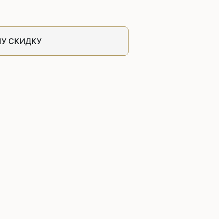
швейных машин
лоской
Дополнительные устройства для
швейных машин
У СКИДКУ
латформой
Grand
укавной
Racing
Обувное оборудование
 машины
Шаблонные и циклические
машины
машины
зиг-заг