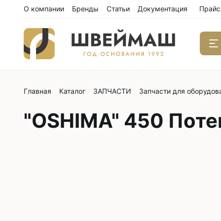
О компании
Бренды
Статьи
Документация
Прайс
Главная
Каталог
ЗАПЧАСТИ
Запчасти для оборудов
Одноиго
швейны
"OSHIMA" 450 Поте
С нижним
С нижним
С нижним
С тройны
С обрезк
Двухиго
швейны