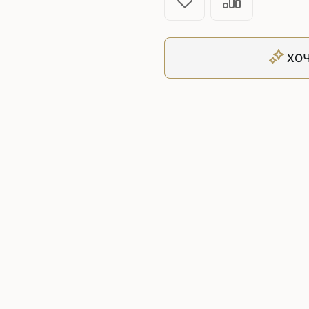
Плоскошовные машины
ючения игл
ением игл
Плоскошовные машины с п
платформой
ХОЧ
рочные машины цепного
Плоскошовные машины с п
под окантователь
Плоскошовные машины с р
платформой
с П-образной
рмой
Подшивочные швейные
ольные машины цепного
Скорняжные швейные 
Промышленные машины 
ашивочные машины