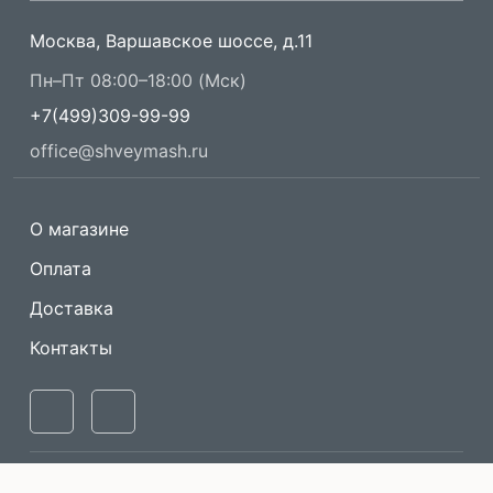
Москва, Варшавское шоссе, д.11
Пн–Пт 08:00–18:00 (Мск)
+7(499)309-99-99
office@shveymash.ru
О магазине
Оплата
Доставка
Контакты
Одноигольные
Машины имитации
прямострочные
ручного стежка
швейные машины
Описание и изображение товара носит информационный характер