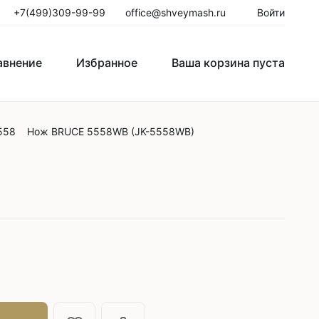
+7(499)309-99-99
office@shveymash.ru
Войти
авнение
Избранное
Ваша корзина пуста
558
Нож BRUCE 5558WB (JK-5558WB)
го стежка
Колонковые швейные машины
Рукавные швейные машины
Закрепочные швейные машины
Пуговичные машины
Петельные машины
Двигатели для промышленных