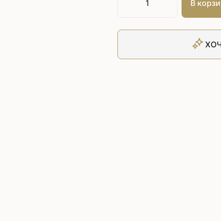
В корзи
Плоскошовные машины
ючения игл
ением игл
Плоскошовные машины с п
платформой
рочные машины цепного
Плоскошовные машины с п
ХОЧ
под окантователь
Плоскошовные машины с р
платформой
с П-образной
рмой
Подшивочные швейные
ольные машины цепного
Скорняжные швейные 
Промышленные машины 
ашивочные машины