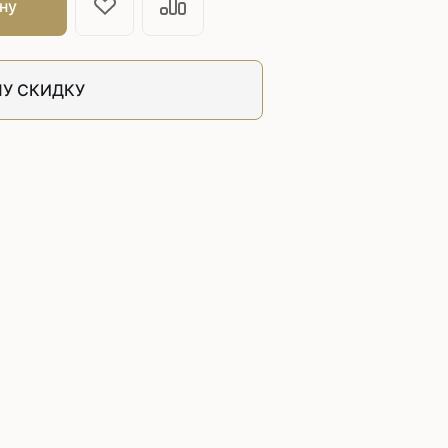
швейных машин
ну
лоской
Дополнительные устройства для
швейных машин
латформой
У СКИДКУ
Grand
укавной
Racing
Обувное оборудование
 машины
Шаблонные и циклические
машины
машины
зиг-заг