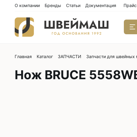
О компании
Бренды
Статьи
Документация
Прайс
Главная
Каталог
ЗАПЧАСТИ
Запчасти для швейных
Одноиго
швейны
Нож BRUCE 5558WB
С нижним
С нижним
С нижним
С тройны
С обрезк
Двухиго
швейны