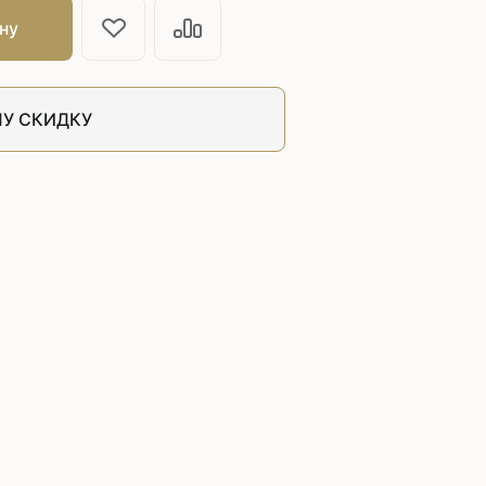
швейных машин
ну
лоской
Дополнительные устройства для
швейных машин
латформой
Grand
У СКИДКУ
укавной
Racing
Обувное оборудование
 машины
Шаблонные и циклические
машины
машины
зиг-заг