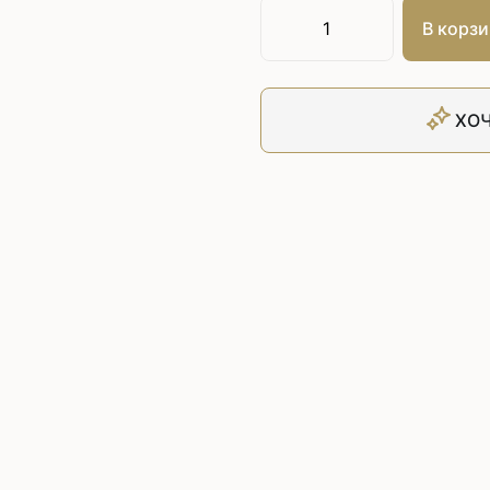
Плоскошовные машины
ючения игл
В корзи
ением игл
Плоскошовные машины с п
платформой
рочные машины цепного
Плоскошовные машины с п
под окантователь
ХОЧ
Плоскошовные машины с р
платформой
с П-образной
рмой
Подшивочные швейные
ольные машины цепного
Скорняжные швейные 
Промышленные машины 
ашивочные машины