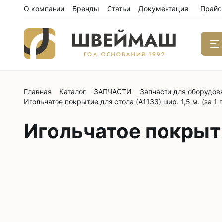
О компании
Бренды
Статьи
Документация
Прайс
Главная
Каталог
ЗАПЧАСТИ
Запчасти для оборудов
Одноиго
Игольчатое покрытие для стола (A1133) шир. 1,5 м. (за 1 
швейны
С нижним
Игольчатое покрытие
С нижним
С нижним
С тройны
С обрезк
Двухиго
швейны