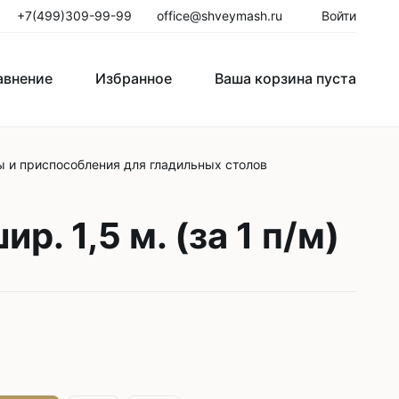
+7(499)309-99-99
office@shveymash.ru
Войти
авнение
Избранное
Ваша корзина пуста
 и приспособления для гладильных столов
го стежка
Колонковые швейные машины
Рукавные швейные машины
. 1,5 м. (за 1 п/м)
Закрепочные швейные машины
Пуговичные машины
Петельные машины
Двигатели для промышленных