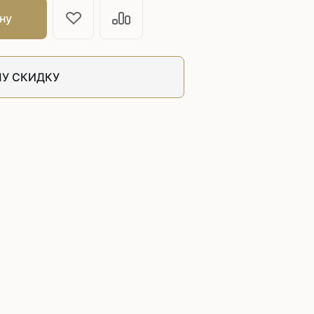
швейных машин
ну
лоской
Дополнительные устройства для
швейных машин
латформой
Grand
У СКИДКУ
укавной
Racing
Обувное оборудование
 машины
Шаблонные и циклические
машины
машины
зиг-заг