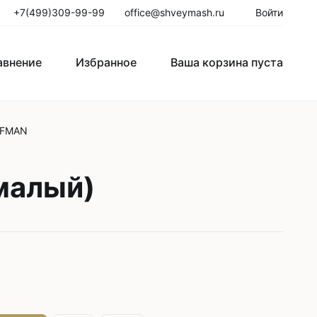
+7(499)309-99-99
office@shveymash.ru
Войти
авнение
Избранное
Ваша корзина пуста
FFMAN
го стежка
Колонковые швейные машины
Рукавные швейные машины
малый)
Закрепочные швейные машины
Пуговичные машины
Петельные машины
Двигатели для промышленных