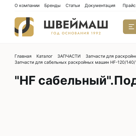
О компании
Бренды
Статьи
Документация
Прайс
Главная
Каталог
ЗАПЧАСТИ
Запчасти для раскройн
Одноиго
Запчасти для сабельных раскройных машин HF-120/140/
швейны
С нижним
"HF сабельный".По
С нижним
С нижним
С тройны
С обрезк
Двухиго
швейны