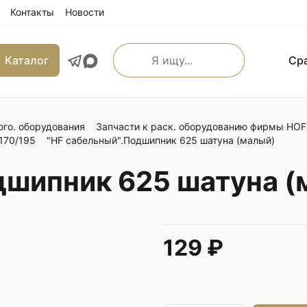
Контакты
Новости
Каталог
Ср
ого. оборудования
Запчасти к раск. оборудованию фирмы HO
льные прямострочные
Машины имитации ручно
170/195
"HF сабельный".Подшипник 625 шатуна (малый)
е машины
Оверлоки
 транспортером
дшипник 625 шатуна (
Трехниточные
 и игольным транспортером
Четырехниточные
 и верхним транспортером
Пятиниточные
м транспортером
129 ₽
Шестиниточные
ой края
Ковровые
льные прямострочные
Однониточные
е машины