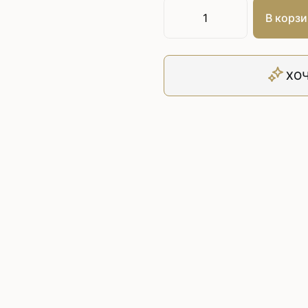
Плоскошовные машины
ючения игл
В корзи
ением игл
Плоскошовные машины с п
платформой
рочные машины цепного
Плоскошовные машины с п
под окантователь
ХОЧ
Плоскошовные машины с р
платформой
с П-образной
рмой
Подшивочные швейные
ольные машины цепного
Скорняжные швейные 
Промышленные машины 
ашивочные машины