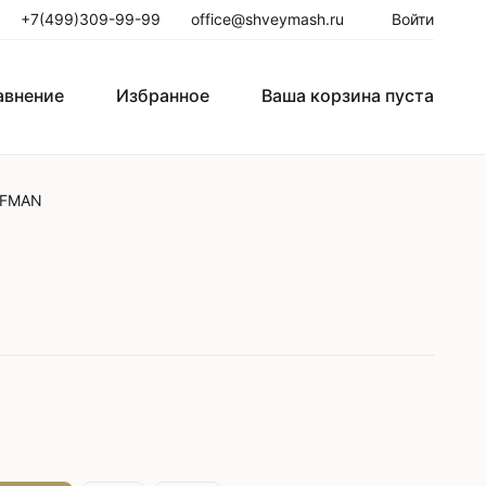
+7(499)309-99-99
office@shveymash.ru
Войти
авнение
Избранное
Ваша корзина пуста
FFMAN
го стежка
Колонковые швейные машины
Рукавные швейные машины
0
Закрепочные швейные машины
Пуговичные машины
Петельные машины
Двигатели для промышленных