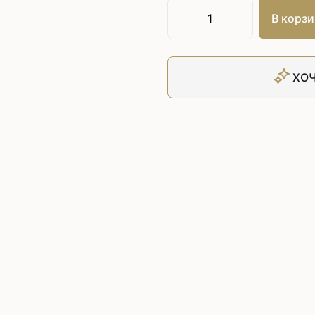
Плоскошовные машины
ючения игл
В корзи
ением игл
Плоскошовные машины с п
платформой
рочные машины цепного
Плоскошовные машины с п
под окантователь
ХОЧ
Плоскошовные машины с р
платформой
с П-образной
рмой
Подшивочные швейные
ольные машины цепного
Скорняжные швейные 
Промышленные машины 
ашивочные машины