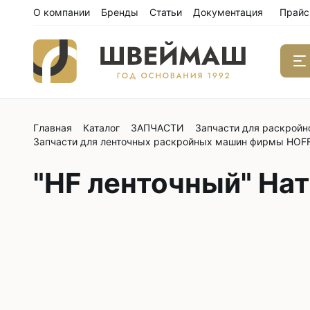
О компании
Бренды
Статьи
Документация
Прайс
Главная
Каталог
ЗАПЧАСТИ
Запчасти для раскройн
Одноиго
Запчасти для ленточных раскройных машин фирмы HO
швейны
С нижним
"HF ленточный" На
С нижним
С нижним
С тройны
С обрезк
Двухиго
швейны