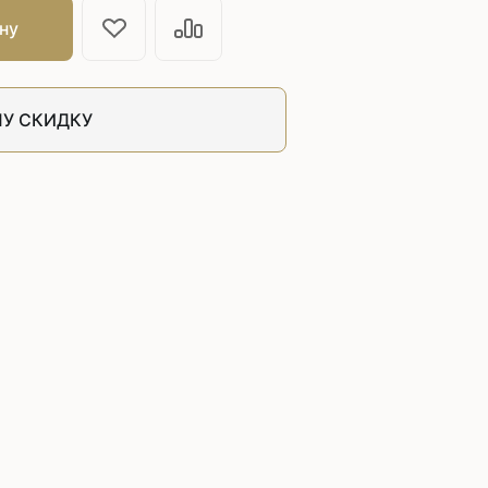
швейных машин
ну
лоской
Дополнительные устройства для
швейных машин
латформой
Grand
У СКИДКУ
укавной
Racing
Обувное оборудование
 машины
Шаблонные и циклические
машины
машины
зиг-заг