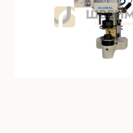
Без откл
С отключ
Прямост
стежка
Машины 
платфо
Многоиг
стежка
Мешкоз