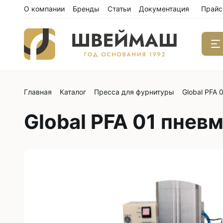
О компании
Бренды
Статьи
Документация
Прайс
Главная
Каталог
Пресса для фурнитуры
Global PFA 
Одноиго
швейны
Global PFA 01 пнев
С нижним
С нижним
С нижним
С тройны
С обрезк
Двухиго
швейны