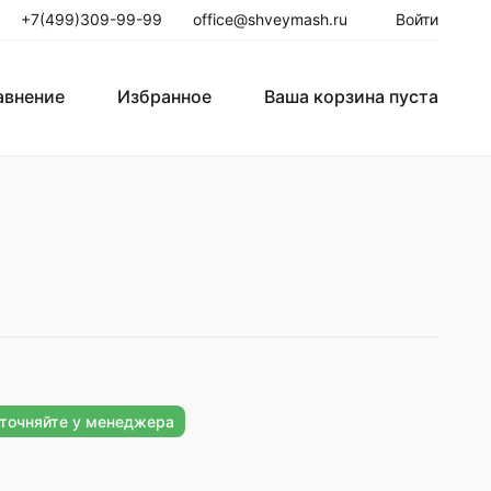
+7(499)309-99-99
office@shveymash.ru
Войти
авнение
Избранное
Ваша корзина пуста
го стежка
Колонковые швейные машины
Рукавные швейные машины
Закрепочные швейные машины
Пуговичные машины
Петельные машины
уточняйте у менеджера
Двигатели для промышленных