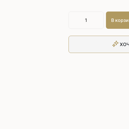
Плоскошовные машины
ючения игл
ением игл
Плоскошовные машины с п
платформой
В корзи
рочные машины цепного
Плоскошовные машины с п
под окантователь
Плоскошовные машины с р
ХОЧ
платформой
с П-образной
рмой
Подшивочные швейные
ольные машины цепного
Скорняжные швейные 
Промышленные машины 
ашивочные машины