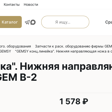
Контакты
Новости
Каталог
Ср
ого. оборудования
Запчасти к раск. оборудованию фирмы GE
льные прямострочные
Машины имитации ручно
 GEMSY
"GEMSY конц.линейка". Нижняя направляющая ножа в с
е машины
Оверлоки
 транспортером
ка". Нижняя направля
Трехниточные
 и игольным транспортером
GEM B-2
Четырехниточные
 и верхним транспортером
Пятиниточные
м транспортером
Шестиниточные
ой края
Ковровые
1 578 ₽
льные прямострочные
Однониточные
е машины