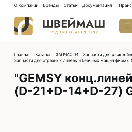
О компании
Бренды
Статьи
Документация
Прайс
Главная
Каталог
ЗАПЧАСТИ
Запчасти для раскройн
Одноиго
Запчасти для отрезных линеек и беечных машин фирмы
швейны
С нижним
"GEMSY конц.линей
С нижним
(D-21+D-14+D-27) 
С нижним
С тройны
С обрезк
Двухиго
швейны