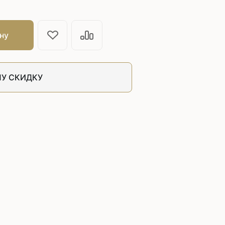
швейных машин
лоской
Дополнительные устройства для
ну
швейных машин
латформой
Grand
укавной
Racing
У СКИДКУ
Обувное оборудование
 машины
Шаблонные и циклические
машины
машины
зиг-заг