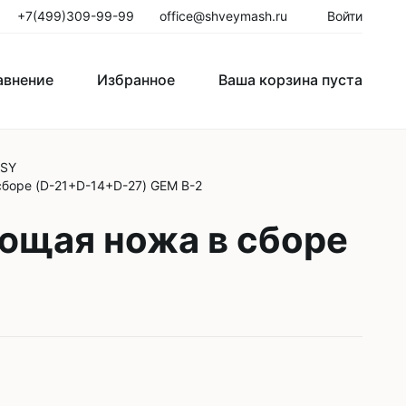
+7(499)309-99-99
office@shveymash.ru
Войти
авнение
Избранное
Ваша корзина пуста
MSY
го стежка
Колонковые швейные машины
боре (D-21+D-14+D-27) GEM B-2
Рукавные швейные машины
ющая ножа в сборе
Закрепочные швейные машины
Пуговичные машины
Петельные машины
Двигатели для промышленных