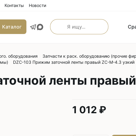
Контакты
Новости
Каталог
Ср
ого. оборудования
Запчасти к раск. оборудованию (прочие фи
льные прямострочные
Машины имитации ручно
рмы)
DZC-103 Прижим заточной ленты правый ZC-M-4.3 узкий
е машины
Оверлоки
 транспортером
точной ленты правый
Трехниточные
 и игольным транспортером
Четырехниточные
 и верхним транспортером
Пятиниточные
м транспортером
1 012 ₽
Шестиниточные
ой края
Ковровые
льные прямострочные
Однониточные
е машины