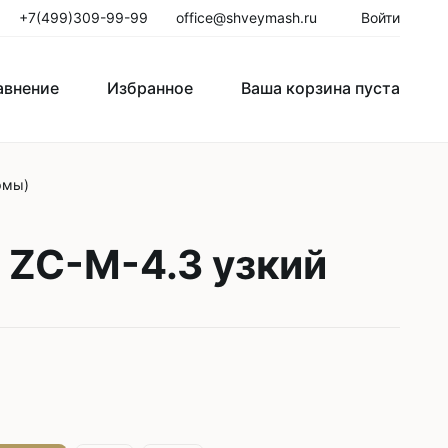
+7(499)309-99-99
office@shveymash.ru
Войти
авнение
Избранное
Ваша корзина пуста
рмы)
го стежка
Колонковые швейные машины
Рукавные швейные машины
 ZC-M-4.3 узкий
Закрепочные швейные машины
Пуговичные машины
Петельные машины
Двигатели для промышленных