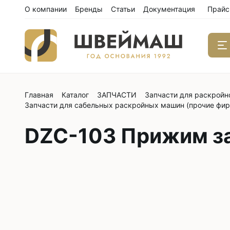
О компании
Бренды
Статьи
Документация
Прайс
Главная
Каталог
ЗАПЧАСТИ
Запчасти для раскройн
Одноиго
Запчасти для сабельных раскройных машин (прочие фи
швейны
С нижним
DZC-103 Прижим за
С нижним
С нижним
С тройны
С обрезк
Двухиго
швейны