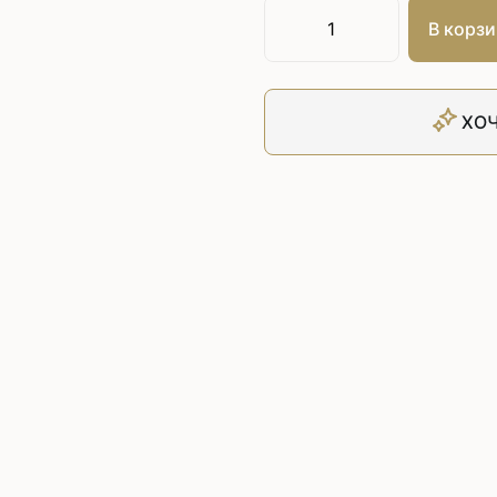
Плоскошовные машины
ючения игл
В корзи
ением игл
Плоскошовные машины с п
платформой
рочные машины цепного
Плоскошовные машины с п
под окантователь
ХОЧ
Плоскошовные машины с р
платформой
с П-образной
рмой
Подшивочные швейные
ольные машины цепного
Скорняжные швейные 
Промышленные машины 
ашивочные машины