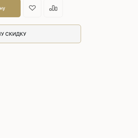
швейных машин
ну
лоской
Дополнительные устройства для
швейных машин
латформой
Grand
У СКИДКУ
укавной
Racing
Обувное оборудование
 машины
Шаблонные и циклические
машины
машины
зиг-заг