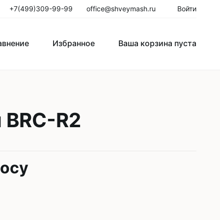
+7(499)309-99-99
office@shveymash.ru
Войти
авнение
Избранное
Ваша корзина пуста
го стежка
Колонковые швейные машины
ы BRC-R2
Рукавные швейные машины
Закрепочные швейные машины
Пуговичные машины
росу
Петельные машины
Двигатели для промышленных