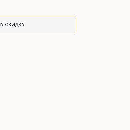
швейных машин
лоской
Дополнительные устройства для
швейных машин
У СКИДКУ
латформой
Grand
укавной
Racing
Обувное оборудование
 машины
Шаблонные и циклические
машины
машины
зиг-заг