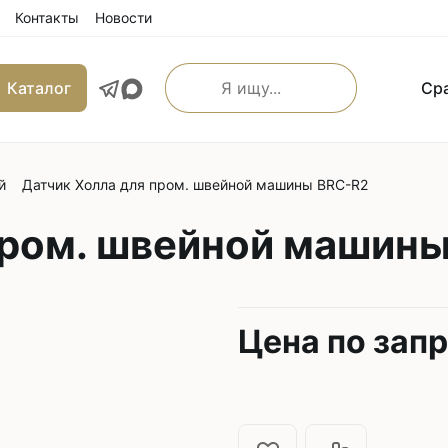
Контакты
Новости
Каталог
Ср
й
Датчик Холла для пром. швейной машины BRC-R2
льные прямострочные
Машины имитации ручно
е машины
пром. швейной машин
Оверлоки
 транспортером
Трехниточные
 и игольным транспортером
Четырехниточные
 и верхним транспортером
Пятиниточные
м транспортером
Цена по зап
Шестиниточные
ой края
Ковровые
льные прямострочные
Однониточные
е машины