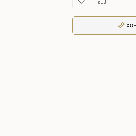
Плоскошовные машины
ючения игл
ением игл
Плоскошовные машины с п
платформой
ХОЧ
рочные машины цепного
Плоскошовные машины с п
под окантователь
Плоскошовные машины с р
платформой
с П-образной
рмой
Подшивочные швейные
ольные машины цепного
Скорняжные швейные 
Промышленные машины 
ашивочные машины