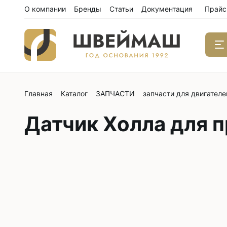
О компании
Бренды
Статьи
Документация
Прайс
Главная
Каталог
ЗАПЧАСТИ
запчасти для двигателе
Одноиго
швейны
Датчик Холла для 
С нижним
С нижним
С нижним
С тройны
С обрезк
Двухиго
швейны